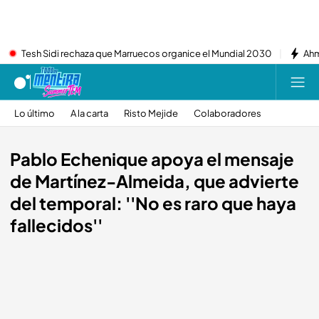
Tesh Sidi rechaza que Marruecos organice el Mundial 2030
Ahm
Lo último
A la carta
Risto Mejide
Colaboradores
Pablo Echenique apoya el mensaje
de Martínez-Almeida, que advierte
del temporal: ''No es raro que haya
fallecidos''