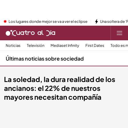
Los lugares donde mejor se va a ver el eclipse
Una soltera de '
Noticias
Televisión
Mediaset Infinity
First Dates
Todo es m
Últimas noticias sobre sociedad
La soledad, la dura realidad de los
ancianos: el 22% de nuestros
mayores necesitan compañía