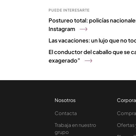
PUEDE INTERESARTE
Postureo total: policías nacional
Instagram
Las vacaciones: un lujo que no tod
El conductor del caballo que se c
exagerado”
Nosotros
Corpora
Contacta
Comprar
Trabaja en nuestro
Ofertas 
grupo