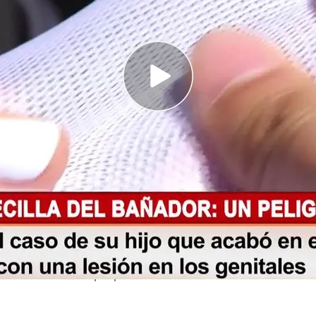
 alertan: la
rejilla
de los
bañadores
en los
niños
idas
graves hasta
operaciones
de circuncisión.
al ver que total o parcialmente los genitales de
la
redecilla
, sin embargo, una pediatra indica
Cuatro al día' ha querido informar de que
s
de este tipo de problemas. "Tuvimos que llevar
endo porque estaba perdiendo el riego
o que
operarle
", relata una madre de la playa. En
consecuencias que provoca son mínimo de dos