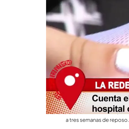
Compartir
Varias denuncias de padres
está causando desde
her
Muchos de ellos se alertan 
sus hijos se enganchan en 
que "es de lo más común".
Después de las denuncias '
muchos niños son
víctima
a mi hijo a
urgencias
corri
sanguíneo de la zona, hub
más o menos medida, las 
a tres semanas de reposo.