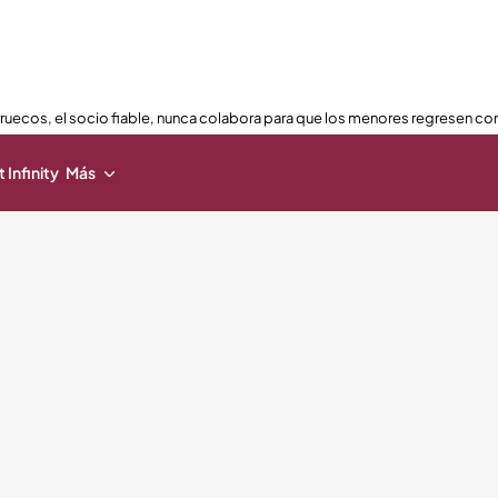
ruecos, el socio fiable, nunca colabora para que los menores regresen con
 Infinity
Más