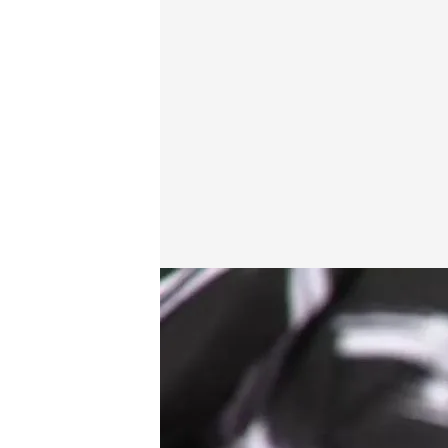
La rejilla del bañador mostrando los hilos de nailon
cuatro.com
09 AGO 2019 - 19:42h.
"Es mucho más común d