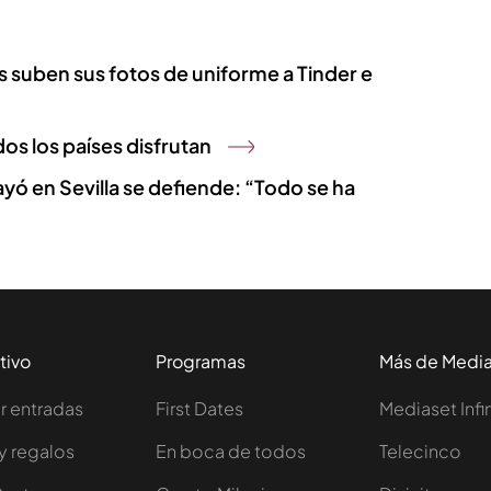
es suben sus fotos de uniforme a Tinder e
os los países disfrutan
ayó en Sevilla se defiende: “Todo se ha
tivo
Programas
Más de Medi
 entradas
First Dates
Mediaset Infi
y regalos
En boca de todos
Telecinco