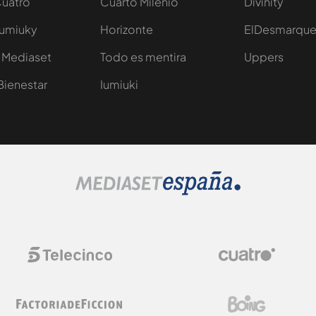
Cuatro
Cuarto Milenio
Divinity
Iumiuky
Horizonte
ElDesmarqu
 Mediaset
Todo es mentira
Uppers
Bienestar
Iumiuki