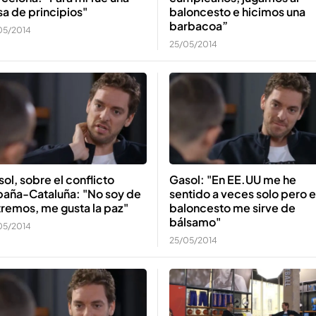
a de principios"
baloncesto e hicimos una
barbacoa”
05/2014
25/05/2014
ol, sobre el conflicto
Gasol: "En EE.UU me he
paña-Cataluña: "No soy de
sentido a veces solo pero e
remos, me gusta la paz"
baloncesto me sirve de
bálsamo"
05/2014
25/05/2014