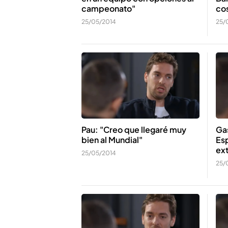
campeonato"
cos
25/05/2014
25/
Pau: "Creo que llegaré muy
Gas
bien al Mundial"
Es
ext
25/05/2014
25/