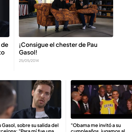
 de
¡Consigue el chester de Pau
to
Gasol!
25/05/2014
 Gasol, sobre su salida del
"Obama me invitó a su
celona: "Para mí fue una
cumpleaños, jugamos al