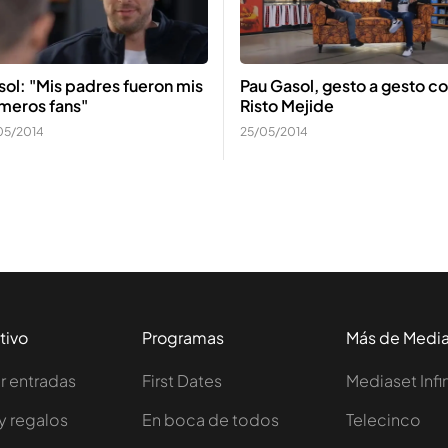
ol: "Mis padres fueron mis
Pau Gasol, gesto a gesto c
meros fans"
Risto Mejide
05/2014
25/05/2014
tivo
Programas
Más de Medi
 entradas
First Dates
Mediaset Infi
y regalos
En boca de todos
Telecinco