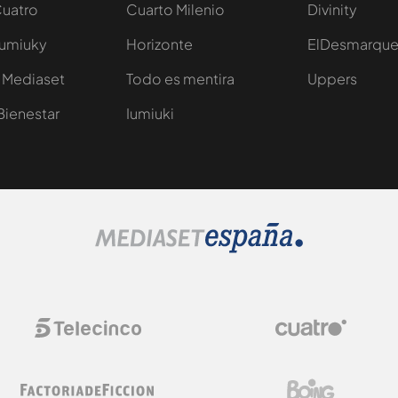
Cuatro
Cuarto Milenio
Divinity
Iumiuky
Horizonte
ElDesmarqu
 Mediaset
Todo es mentira
Uppers
Bienestar
Iumiuki