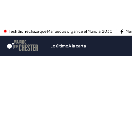
Tesh Sidi rechaza que Marruecos organice el Mundial 2030
Mar
Lo último
A la carta