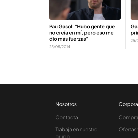
Pau Gasol: "Hubo gente que
Gas
no creía en mí, pero eso me
pri
dio más fuerzas"
25/
25/05/2014
Nosotros
Corpora
Contacta
Comprar
Trabaja en nuestro
Ofertas 
grupo