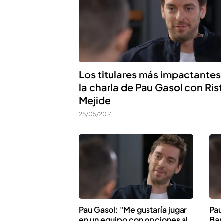
Los titulares más impactantes
la charla de Pau Gasol con Ris
Mejide
25/05/2014
Pau Gasol: "Me gustaría jugar
Pau
en un equipo con opciones al
Bar