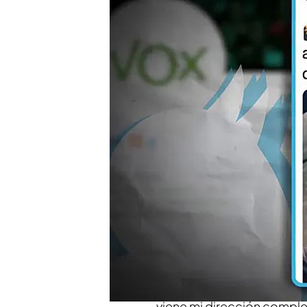
han recibido sobres de
'Todo es mentira' habla
autoridades deberían a
Compartir
Si usted solicitó no recibir
encontrado un
sobre
de
V
ha descubierto el "
resquic
llegar su propaganda a to
genérica y no personaliza.
Además, hemos hablado c
viene mi dirección complet