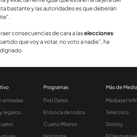
sta bastante y las autoridades es que deberían
ite".
traer consecuencias de cara a las
elecciones
:
 partido que voy a votar, no voto a nadie”, ha
ndignado.
tivo
Programas
Más de Medi
 entradas
First Dates
Mediaset Infi
y regalos
En boca de todos
Telecinco
Cuatro
Cuarto Milenio
Divinity
Iumiuky
Horizonte
ElDesmarqu