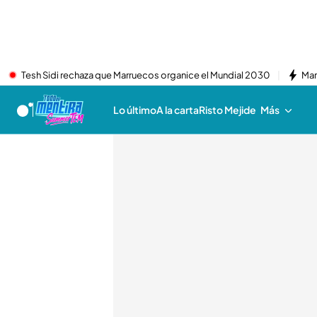
Tesh Sidi rechaza que Marruecos organice el Mundial 2030
Mar
Lo último
A la carta
Risto Mejide
Más