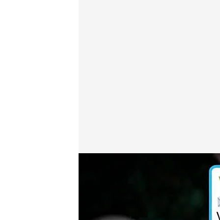
Vox anuncia el envío de sus sobres a todos los dom
cuatro.com
30 OCT 2019 - 18:36h.
Muchos españoles solic