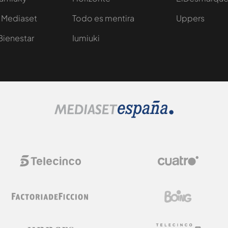
 Mediaset
Todo es mentira
Uppers
Bienestar
Iumiuki