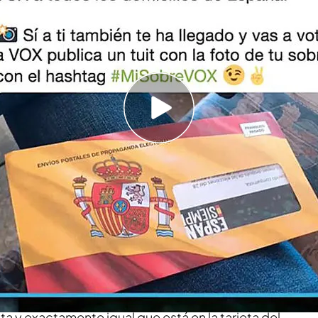
 Vox
 con los afectados: "Molesta bastante y las
ctuar"
propaganda electoral
y al abrir su buzón se ha
ox
, tranquilo, no es el único. ‘
Todo es mentira
’
io legal
" que los de Vox han utilizado para hacer
dos los hogares
españoles
: mandarla de forma
on los
afectados
: “No viene mi nombre pero
a y exactamente igual que está en la tarjeta del