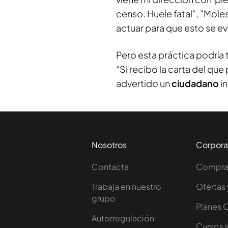
censo. Huele fatal”, "Mole
actuar para que esto se ev
Pero esta práctica podría 
“Si recibo la carta del que
advertido un
ciudadano
i
Nosotros
Corpora
Contacta
Comprar
Trabaja en nuestro
Ofertas 
grupo
Planes 
Autorregulación
Cursos 