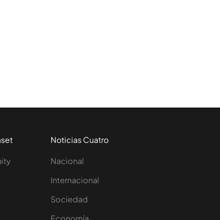
aset
Noticias Cuatro
nity
Nacional
Internacional
Sociedad
e
Economía