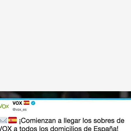
icilios españoles
itaron no recibir propaganda electoral pero