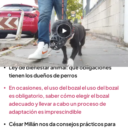
IUMIUKY, EL PROGRAMA DE MASCOTAS DE CUATRO
Seguro obligatorio y uso del bozal:
claves para una convivencia
responsable con perros
cuatro.com
11 FEB 2026 - 12:38h.
Ley de bienestar animal: qué obligaciones
tienen los dueños de perros
En ocasiones, el uso del bozal el uso del bozal
es obligatorio, saber cómo elegir el bozal
adecuado y llevar a cabo un proceso de
adaptación es imprescindible
César Millán nos da consejos prácticos para