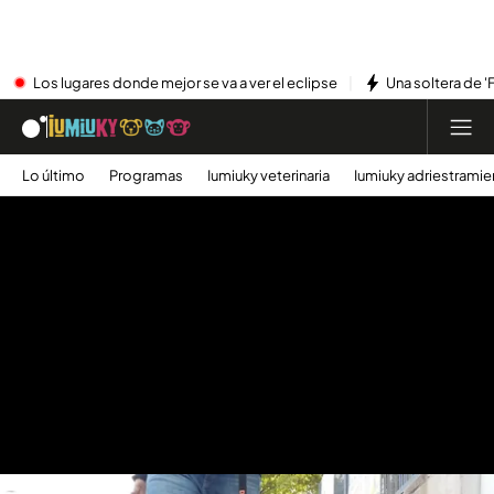
Los lugares donde mejor se va a ver el eclipse
Una soltera de '
Lo último
Programas
Iumiuky veterinaria
Iumiuky adriestramie
Perro con bozal
.
Iumiuky