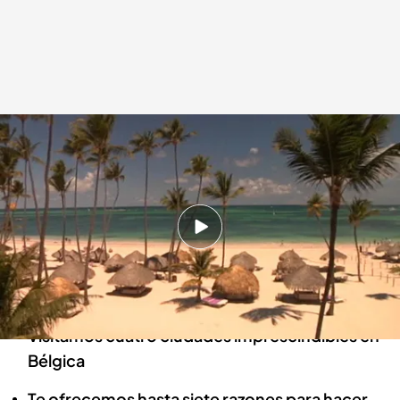
El color azul de sus aguas y el blanco de su arena convierten las playas de
República Dominicana en un lugar único en el mundo
cuatro.com
03 AGO 2024 - 12:10h.
Esta semana en 'Planes Cuatro', descubre
cuatro playas donde bañarse en República
Dominicana
Visitamos cuatro ciudades imprescindibles en
Bélgica
Te ofrecemos hasta siete razones para hacer