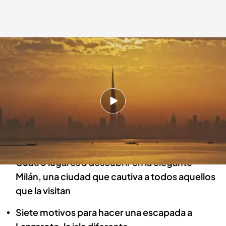
Dubai es una de las ciudades más solicitadas por viajeros de todo el
mundo.
cuatro.com
22 JUN 2024 - 12:06h.
Esta semana en 'Planes Cuatro', te damos
cuatro motivos para viajar hasta Dubai, un
destino turístico de lujo
Cuatro lugares a descubrir en la elegante
Milán, una ciudad que cautiva a todos aquellos
que la visitan
Siete motivos para hacer una escapada a