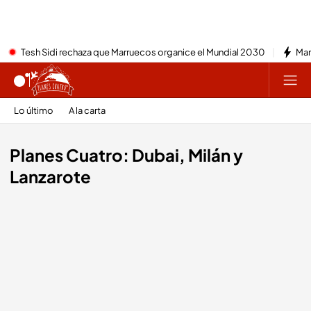
Tesh Sidi rechaza que Marruecos organice el Mundial 2030
Mar
Lo último
A la carta
Planes Cuatro: Dubai, Milán y
Lanzarote