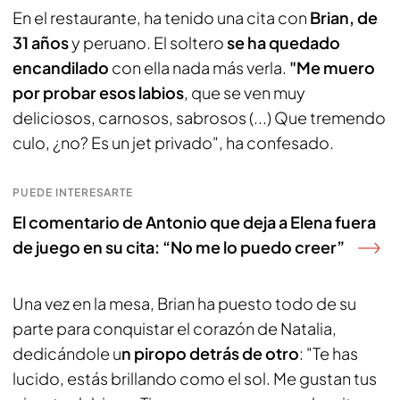
En el restaurante, ha tenido una cita con
Brian, de
31 años
y peruano. El soltero
se ha quedado
encandilado
con ella nada más verla.
"Me muero
por probar esos labios
, que se ven muy
deliciosos, carnosos, sabrosos (...) Que tremendo
culo, ¿no? Es un jet privado", ha confesado.
PUEDE INTERESARTE
El comentario de Antonio que deja a Elena fuera
de juego en su cita: “No me lo puedo creer”
Una vez en la mesa, Brian ha puesto todo de su
parte para conquistar el corazón de Natalia,
dedicándole u
n piropo detrás de otro
: "Te has
lucido, estás brillando como el sol. Me gustan tus