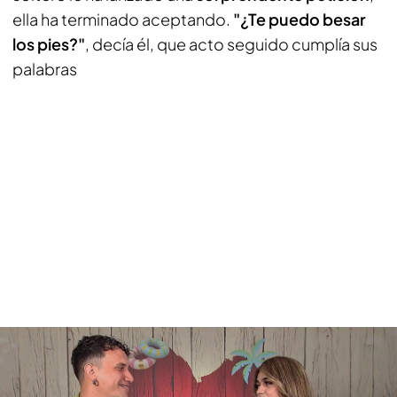
ella ha terminado aceptando.
"¿Te puedo besar
los pies?"
, decía él, que acto seguido cumplía sus
palabras
Natalia sentencia a Brian tras una apasionada cita: "Eres demasiado
empalagoso"
Ella tampoco se ha cortado y ha decidido bailarle