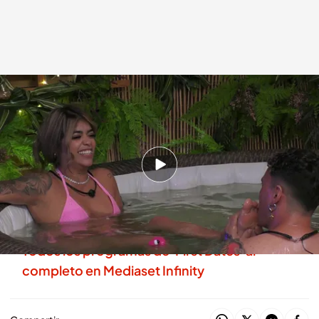
La petición de un soltero a su cita
.
'First Dates'
First Dates
08 JUL 2026 - 22:40h.
Brian, encandilado con su cita, le lanza una
atrevida petición en pleno jacuzzi de 'First
Dates Summer'
Todos los programas de 'First Dates' al
completo en Mediaset Infinity