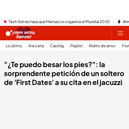
Tesh Sidi rechaza que Marruecos organice el Mundial 2030
Ahm
Lo último
A la carta
Casting
Playlist
Nidito de amor
Firs
"¿Te puedo besar los pies?": la
sorprendente petición de un soltero
de 'First Dates' a su cita en el jacuzzi