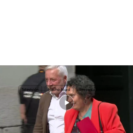
Los mails de Gertudris, la mano derecha de Zapatero en el caso Plus Ultra:
“¿Qué concepto pongo en las facturas?”
TEMAS
Televisión
Nacho Abad
Presentadores de Cuatro
Nosotros