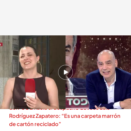
Nacho Abad y Leticia Santos en 'En boca de todos'
.
cuatro.com
En boca de todos
25 MAY 2026 - 13:09h.
Leticia Santos anuncia en directo en ‘En boca
de todos’ su inminente boda
Un hombre entra y sale con papeles de la sede
del PSOE hacía el despacho de José Luis
Rodríguez Zapatero: “Es una carpeta marrón
de cartón reciclado”