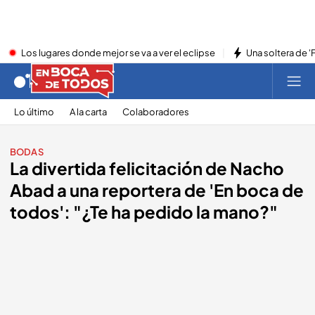
Los lugares donde mejor se va a ver el eclipse
Una soltera de '
Lo último
A la carta
Colaboradores
BODAS
La divertida felicitación de Nacho
Abad a una reportera de 'En boca de
todos': "¿Te ha pedido la mano?"