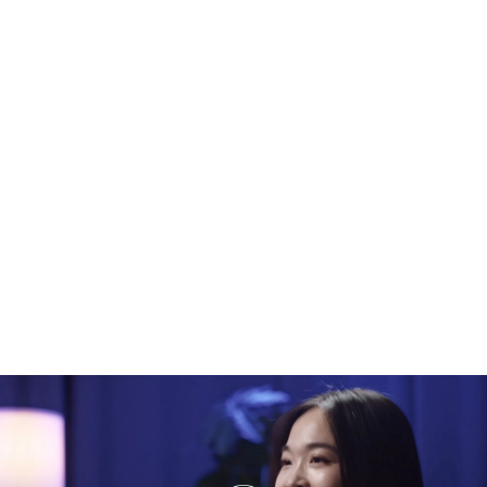
¿Cómo ha cambiado Quingtian desde que sus padres emigraron? Lei Jin,
podcaster, lo cuenta en 'Fuera de cobertura'
PUEDE INTERESARTE