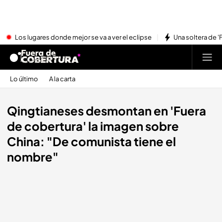
Los lugares donde mejor se va a ver el eclipse
Una soltera de '
Lo último
A la carta
Qingtianeses desmontan en 'Fuera
de cobertura' la imagen sobre
China: "De comunista tiene el
nombre"