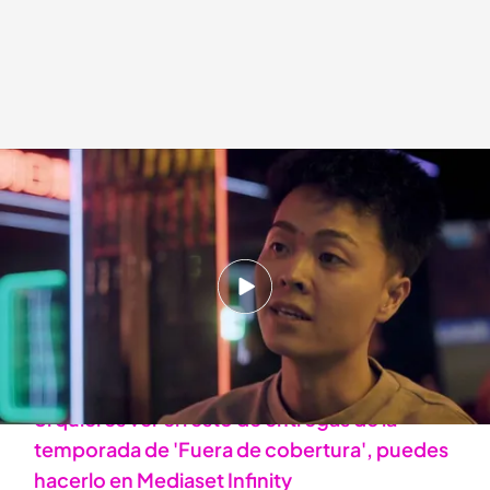
El entrevistado se sincera con Alejandra Andrade
.
'Fuera de cobertura'
Alba de la Orden
Madrid, 07 ABR 2026 - 00:22h.
¿Qué imagen tienen los qingtianeses sobre
China tras vivir en España?, los qingtianeses la
comparten en el programa
Si quieres ver el resto de entregas de la
temporada de 'Fuera de cobertura', puedes
hacerlo en Mediaset Infinity