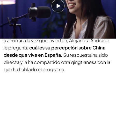
'Fuera de Cobertura' presencia la impactante
aparición de la Virgen María a Marija, una de las
primeras videntes en Medjugorje
Allí, tras hablar de las claves para aprender de ellos
a ahorrar a la vez que invierten, Alejandra Andrade
le pregunta
cuál es su percepción sobre China
desde que vive en España.
Su respuesta ha sido
directa y la ha compartido otra qingtianesa con la
que ha hablado el programa.