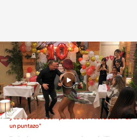
Cecibell y Rafael lo dan todo en la pista de baile
.
cuatro.com
First Dates
25 MAR 2026 - 23:00h.
El increíble momentazo que han
protagonizado Cecibell y Rafael
La reacción de un soltero al descubrir a su cita
y su especial acompañante en 'First Dates': "Es
un puntazo"