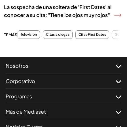
La sospecha de una soltera de 'First Dates' al
conocer a su cita: "Tiene los ojos muy rojos"
TEMAS
Televisión
Citas a ciegas
Citas First Dates
Soltero
Nosotros
Corporativo
Programas
Más de Mediaset
Noticias Cuatro