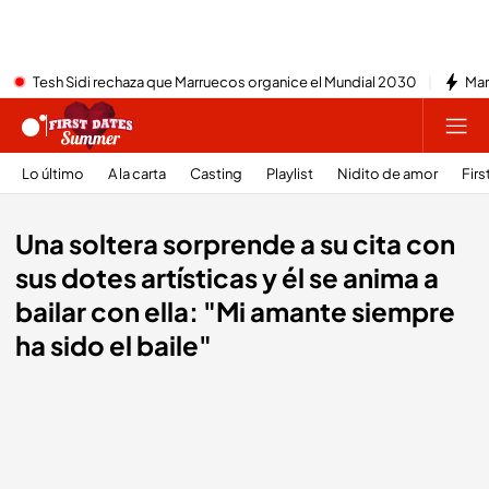
Tesh Sidi rechaza que Marruecos organice el Mundial 2030
Mar
Lo último
A la carta
Casting
Playlist
Nidito de amor
Firs
Una soltera sorprende a su cita con
sus dotes artísticas y él se anima a
bailar con ella: "Mi amante siempre
ha sido el baile"