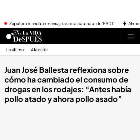
Zapatero manda un mensaje a un colaborador de 'EBDT'
Ahmed
Lo último
A la carta
Juan José Ballesta reflexiona sobre
cómo ha cambiado el consumo de
drogas en los rodajes: “Antes había
pollo atado y ahora pollo asado”