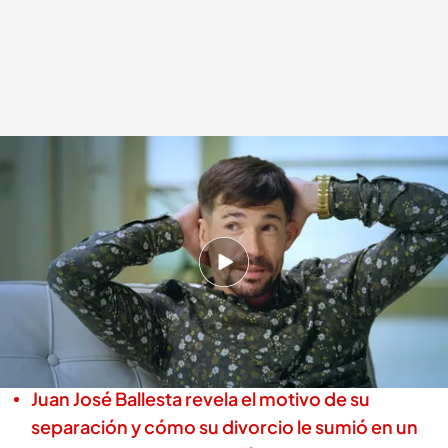
Juan José Ballesta bromea sobre el consumo de drogas en los rodajes
.
'Ex.
La vida después'
Alba de la Orden
Madrid, 26 MAR 2026 - 00:25h.
Juan José Ballesta empezó a rodar películas
muy joven y ha presenciado cómo la droga
estaba a la orden del día
Juan José Ballesta revela el motivo de su
separación y cómo su divorcio le sumió en un