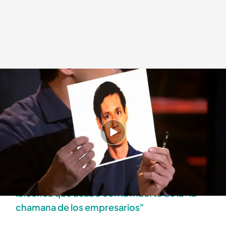
El violador vampiro
.
cuatro.com
Cuarto Milenio
09 MAR 2026 - 00:00h.
Javier Pérez Campos rescata algunas de las
historias más crueles del mundo criminal
¿Un ritual que se fue de las manos? La fiesta
ibicenca que acabó con la muerte de la "la
chamana de los empresarios"