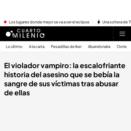
Los lugares donde mejor se va a ver el eclipse
Una soltera de '
Lo último
A la carta
Pesadillas de Iker
Abandonalia
Ovnis
El violador vampiro: la escalofriante
historia del asesino que se bebía la
sangre de sus víctimas tras abusar
de ellas