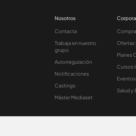
Nosotros
Corpora
Contacta
Comprar
Trabaja en nuestro
Ofertas 
grupo
Planes 
Autorregulación
Cursos 
Notificaciones
Eventos
Castings
Salud y 
Máster Mediaset