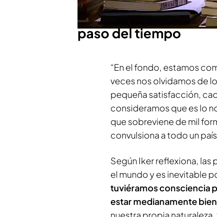
La reflexión de Iker J
paso del tiempo
“En el fondo, estamos com
veces nos olvidamos de l
pequeña satisfacción, ca
consideramos que es lo no
que sobreviene de mil for
convulsiona a todo un país
Según Iker reflexiona, la
el mundo y es inevitable po
tuviéramos consciencia pro
estar medianamente bien
nuestra propia naturaleza, 