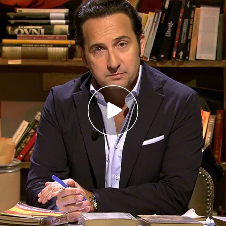
sobre la muerte y el paso del tiempo en el
ones de Iker Jiménez en su sección 'El cierre de
el
‘Cierre’
de esta semana que el programa se
or de la temporada y hace alusión a lo rápido
ién la muerte. Al hilo de esto, hace alusión a la
se ha producido en los últimos días en España:
e los peligros que conlleva vivir”.