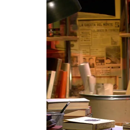
26 ENE 2026 - 00:35h.
Iker Jiménez reflexiona 
'Cierre' de esta semana
Revive todas las reflexi
Iker' aquí
Compartir
Iker Jiménez
comenta en 
encuentra casi en el ecuad
que pasa la vida… pero tamb
tragedia de los trenes
que 
“Nunca somos conscientes d