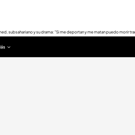
ed, subsahariano y su drama: "Si me deportan y me matan puedo morir tra
ás