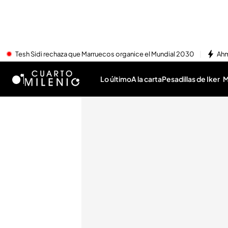
Tesh Sidi rechaza que Marruecos organice el Mundial 2030
Ahm
Lo último
A la carta
Pesadillas de Iker
M