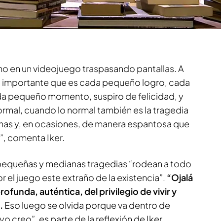
iménez sobre la muerte y el
o en un videojuego traspasando pantallas. A
o importante que es cada pequeño logro, cada
da pequeño momento, suspiro de felicidad, y
rmal, cuando lo normal también es la tragedia
mas y, en ocasiones, de manera espantosa que
”, comenta Iker.
s pequeñas y medianas tragedias “rodean a todo
r el juego este extraño de la existencia”.
“Ojalá
funda, auténtica, del privilegio de vivir y
.
Eso luego se olvida porque va dentro de
yo creo”, es parte de la reflexión de Iker