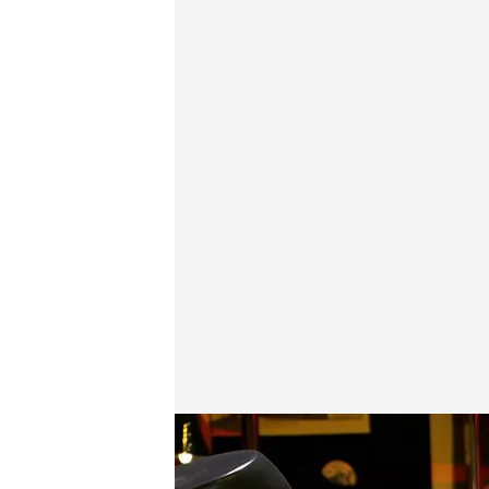
El cierre de Iker: reflexión sobre la muerte
.
cuatro.c
Cuarto Milenio