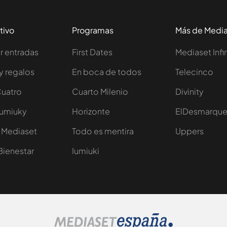
tivo
Programas
Más de Medi
 entradas
First Dates
Mediaset Infi
y regalos
En boca de todos
Telecinco
Cuatro
Cuarto Milenio
Divinity
Iumiuky
Horizonte
ElDesmarqu
 Mediaset
Todo es mentira
Uppers
Bienestar
Iumiuki