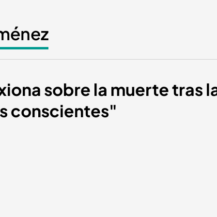
jiménez
xiona sobre la muerte tras l
s conscientes"