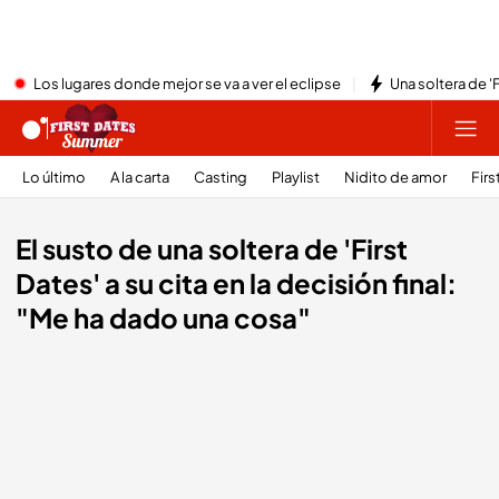
Los lugares donde mejor se va a ver el eclipse
Una soltera de '
Lo último
A la carta
Casting
Playlist
Nidito de amor
Firs
El susto de una soltera de 'First
Dates' a su cita en la decisión final:
"Me ha dado una cosa"