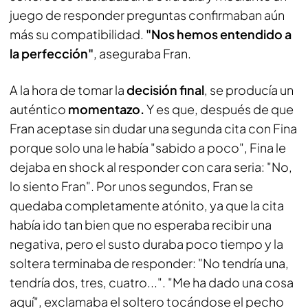
juego de responder preguntas confirmaban aún
más su compatibilidad.
"Nos hemos entendido a
la perfección"
, aseguraba Fran.
A la hora de tomar la
decisión final
, se producía un
auténtico
momentazo.
Y es que, después de que
Fran aceptase sin dudar una segunda cita con Fina
porque solo una le había "sabido a poco", Fina le
dejaba en shock al responder con cara seria: "No,
lo siento Fran". Por unos segundos, Fran se
quedaba completamente atónito, ya que la cita
había ido tan bien que no esperaba recibir una
negativa, pero el susto duraba poco tiempo y la
soltera terminaba de responder: "No tendría una,
tendría dos, tres, cuatro...". "Me ha dado una cosa
aquí", exclamaba el soltero tocándose el pecho