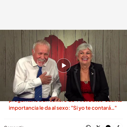
Una soltera deja sin aliento a su cita en la decisión final
.
cuatro.com
First Dates
17 DIC 2025 - 22:55h.
Descubre al completo la cita de Fran y Fina en
'First Dates'
El momentazo de Carlos Sobera tras
preguntarle a un soltero de 'First Dates' cuánta
importancia le da al sexo: "Si yo te contará…"