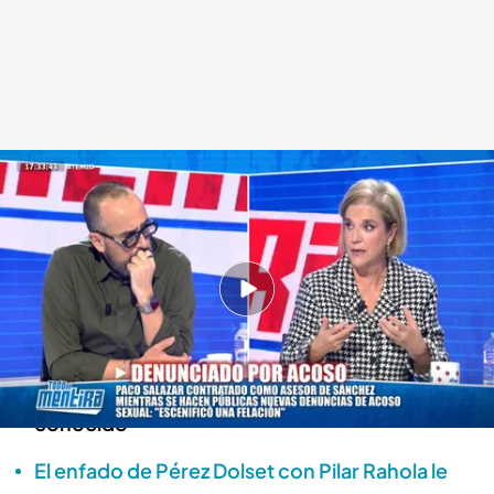
Pilar Rahola asegura que todas las mujeres han "vivido momentos de
estos"
.
'Todo es mentira'
Alba de la Orden
Madrid, 02 DIC 2025 - 18:51h.
Pilar Rahola denuncia que continúen los casos
de acoso como el de Paco Salazar con un
episodio que sufrió ella con un diputado "muy
conocido"
El enfado de Pérez Dolset con Pilar Rahola le