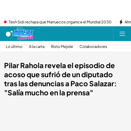
Tesh Sidi rechaza que Marruecos organice el Mundial 2030
Ahm
Lo último
A la carta
Risto Mejide
Colaboradores
Pilar Rahola revela el episodio de
acoso que sufrió de un diputado
tras las denuncias a Paco Salazar:
"Salía mucho en la prensa"