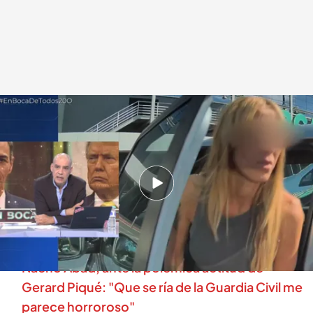
Nacho Abad, presentador de 'En boca de todos'
.
cuatro.com
En boca de todos
20 OCT 2025 - 12:34h.
Odio vandálico contra Nacho Abad: una mujer
raya el coche de nuestro presentador tras
inspeccionarlo
Nacho Abad, ante la polémica actitud de
Gerard Piqué: "Que se ría de la Guardia Civil me
parece horroroso"