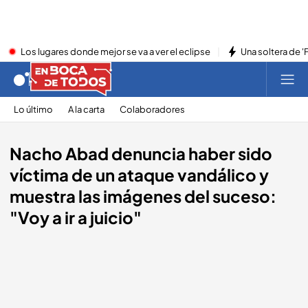
Los lugares donde mejor se va a ver el eclipse
Una soltera de '
Lo último
A la carta
Colaboradores
Nacho Abad denuncia haber sido
víctima de un ataque vandálico y
muestra las imágenes del suceso:
"Voy a ir a juicio"