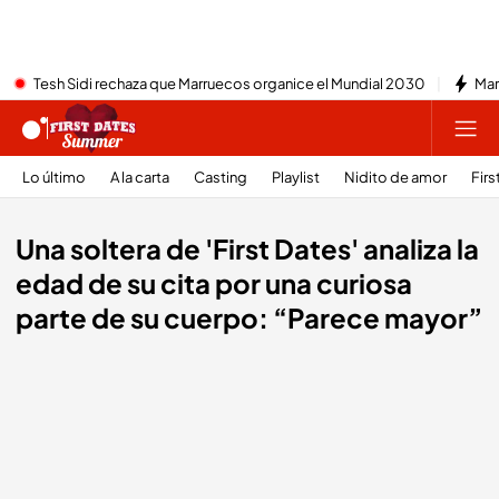
Tesh Sidi rechaza que Marruecos organice el Mundial 2030
Mar
Lo último
A la carta
Casting
Playlist
Nidito de amor
Firs
Una soltera de 'First Dates' analiza la
edad de su cita por una curiosa
parte de su cuerpo: “Parece mayor”