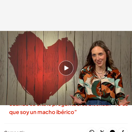
Una soltera echa años a su cita al ver una parte de su cuerpo
.
Cuatro.com
First Dates
20 OCT 2025 - 23:46h.
Descubre al completo la cita de Félix y Paula en
'First Dates'
La reacción de un soltero de 'First Dates'
cuando su cita le pregunta si es bisexual: “Yo es
que soy un macho ibérico”