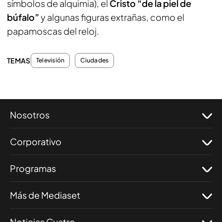
símbolos de alquimia), el
Cristo “de la piel de
búfalo”
y algunas figuras extrañas, como el
papamoscas del reloj.
TEMAS
Televisión
Ciudades
Nosotros
Corporativo
Programas
Más de Mediaset
Noticias Cuatro