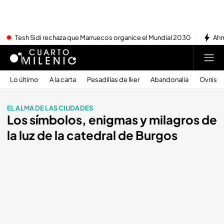
Tesh Sidi rechaza que Marruecos organice el Mundial 2030
Ahm
Lo último
A la carta
Pesadillas de Iker
Abandonalia
Ovnis
EL ALMA DE LAS CIUDADES
Los símbolos, enigmas y milagros de
la luz de la catedral de Burgos