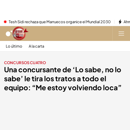
Tesh Sidi rechaza que Marruecos organice el Mundial 2030
Ahm
Lo último
A la carta
CONCURSOS CUATRO
Una concursante de ‘Lo sabe, no lo
sabe’ le tira los tratos a todo el
equipo: “Me estoy volviendo loca”