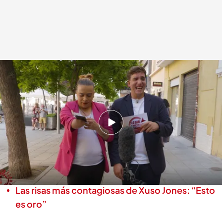
Xuso junto a Alma por las calles de Madrid participando en 'Lo sabe, no lo
sabe'
Lo sabe, no lo sabe
23 JUN 2025 - 20:00h.
Descubre la divertida participación de Alma en
‘Lo sabe, no lo sabe’, la concursante del “ojo
de loca nunca se equivoca”
Las risas más contagiosas de Xuso Jones: “Esto
es oro”