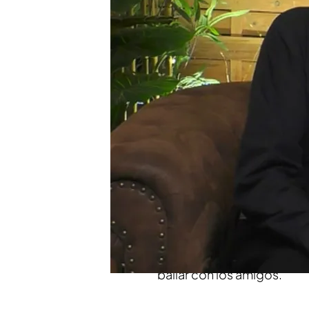
Arturo llevaba toda la c
vida: “No es cómo las c
Carlos Sobera expulsa a 
continuas faltas de res
Compartir
Arturo
es de Barakaldo, per
sigue siendo del Athletic 
las mujeres varios orgas
judicial. Le gusta mucho ba
bailar con los amigos.