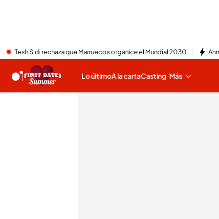
Tesh Sidi rechaza que Marruecos organice el Mundial 2030
Ahm
Lo último
A la carta
Casting
Más