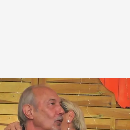
scarga en 'First Dates'
Arturo en ‘First Dates’: “Puede ser el hombre