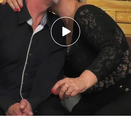
ita pensando que a Begoña le faltaba alegría y
hicas de Madrid”
dos solteros de ‘First Dates’ ante sus
peto: "Hasta luego"
o se vino a Madrid con tan solo 4 años “eso sí,
de toda la vida”. Presume de poder
hacer tener a
mos
seguidos y se ha dedicado a ser perito
ilar salsa y bachata, y de vez en cuando sale a