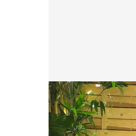
Begoña besa a Arturo en el cuello y él siente una de
First Dates
24 ABR 2025 - 23:10h.
Begoña, tras bailar con 
que me desempolve”