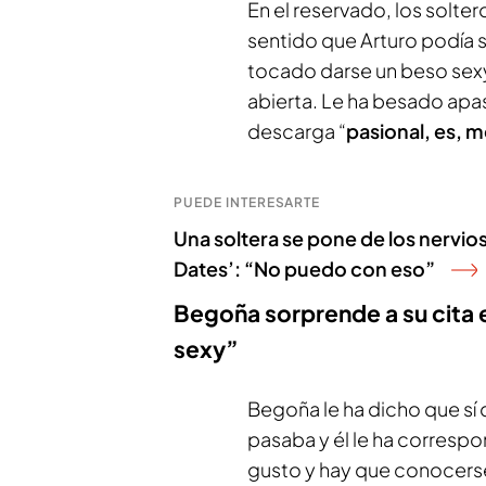
En el reservado, los solter
sentido que Arturo podía 
tocado darse un beso sexy 
abierta. Le ha besado apa
descarga “
pasional, es, 
PUEDE INTERESARTE
Una soltera se pone de los nervio
Dates’: “No puedo con eso”
Begoña sorprende a su cita 
sexy”
Begoña le ha dicho que sí 
pasaba y él le ha corresp
gusto y hay que conocerse