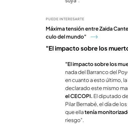
suya".
PUEDE INTERESARTE
Máxima tensión entre Zaida Cante
culo del mundo"
"El impacto sobre los muert
"El impacto sobre los mu
nada del Barranco del Poyo
en cuanto a esto último, l
declarado este mismo ma
el CECOPI.
El diputado de
Pilar Bernabé, el día de l
que ella
tenía monitorizad
riesgo".