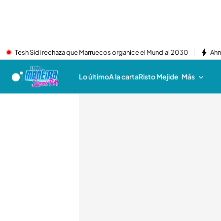
Tesh Sidi rechaza que Marruecos organice el Mundial 2030
Ahm
Lo último
A la carta
Risto Mejide
Más