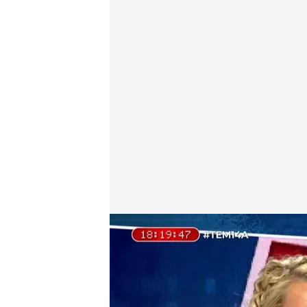
Zaida Cantero y Fernando Pastor, cara a cara en 'To
Pedro Jiménez
14 ABR 2025 - 19:20h.