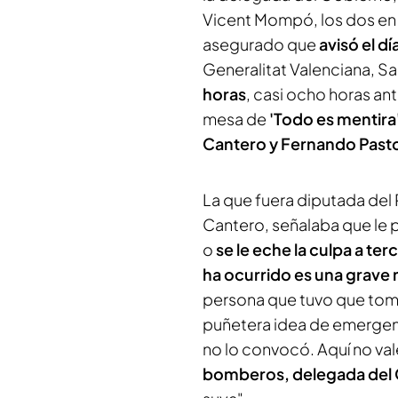
Vicent Mompó, los dos en c
asegurado que
avisó el d
Generalitat Valenciana, S
horas
, casi ocho horas ante
mesa de
'Todo es mentira
Cantero y Fernando Past
La que fuera diputada del
Cantero, señalaba que le p
o
se le eche la culpa a te
ha ocurrido es una grave 
persona que tuvo que tomar
puñetera idea de emergen
no lo convocó. Aquí no val
bomberos, delegada del 