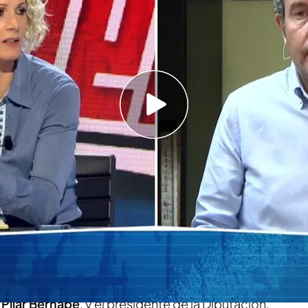
uertos podría haber sido mínimo", Zaida
te tras escuchar la intervención de Fernando
mó a Salomé Pradas a las 12:23 horas para que
arla de que había un desaparecido
declaraciones de Salomé Pradas en el juzgado:
varias ocasiones"
ado viernes
de la
ex consellera de justicia e
el ex secretario autonómico de emergencias
o investigados- este lunes ha sido el turno de
,
Pilar Bernabé
, y el presidente de la Diputación,