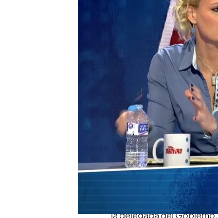
"El impacto sobre los m
Cantero, muy contunden
Pastor
Bernabé declara que lla
solicitara la UME y avis
Un abogado, sobre las 
"Se ha roto a llorar en 
Compartir
Tras la
declaración el pas
interior Salomé Pradas,
y 
Emilio Argüeso -ambos com
la delegada del Gobierno