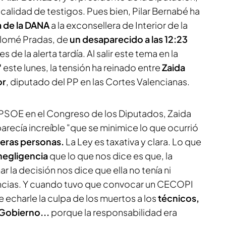
alidad de testigos. Pues bien, Pilar Bernabé ha
ía de la DANA
a la exconsellera de Interior de la
alomé Pradas, de
un desaparecido a las 12:23
s de la alerta tardía. Al salir este tema en la
'
este lunes, la tensión ha reinado entre
Zaida
or
, diputado del PP en las Cortes Valencianas.
 PSOE en el Congreso de los Diputados, Zaida
arecía increíble "que se minimice lo que ocurrió
rceras personas.
La Ley es taxativa y clara. Lo que
negligencia
que lo que nos dice es que, la
 la decisión nos dice que ella no tenía ni
cias. Y cuando tuvo que convocar un CECOPI
e echarle la culpa de los muertos a los
técnicos,
Gobierno...
porque la responsabilidad era