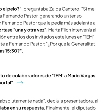
 el pelo?"
, preguntaba Zaida Cantero. "Si me
ba Fernando Pastor, generando un tenso
Fernando Pastor que le pedía más adelante a
ortase "una y otra vez"
. Marta Flich intervenía al
ión entre los dos invitados este lunes en 'TEM'
nte a Fernando Pastor: "¿Por qué la Generalitat
las 15:30?".
esto de colaboradores de 'TEM' a Mario Vargas
mortal"
bsolutamente nada", decía la presentadora, al
viaba en su respuesta.
Finalmente, el diputado