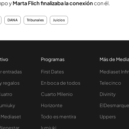
mpo y
Marta Flich finalizaba la conexión
con él.
DANA
Tribunales
Juicios
tivo
Programas
Más de Medi
 entradas
First Dates
Mediaset Infi
y regalos
En boca de todos
Telecinco
Cuatro
Cuarto Milenio
Divinity
Iumiuky
Horizonte
ElDesmarqu
 Mediaset
Todo es mentira
Uppers
Bienestar
Iumiuki