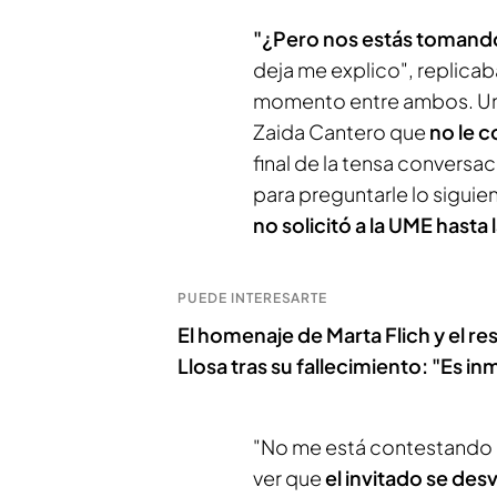
"¿Pero nos estás tomando
deja me explico", replica
momento entre ambos. Un 
Zaida Cantero que
no le c
final de la tensa conversac
para preguntarle lo siguie
no solicitó a la UME hasta 
PUEDE INTERESARTE
El homenaje de Marta Flich y el r
Llosa tras su fallecimiento: "Es in
"No me está contestando a
ver que
el invitado se des