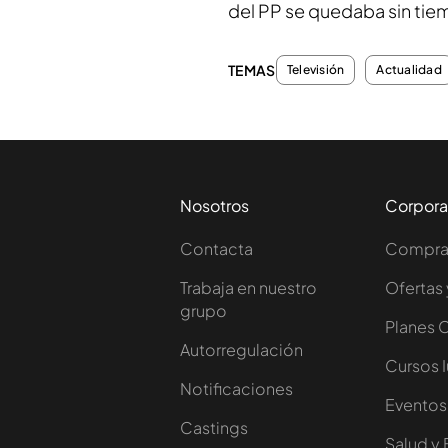
del PP se quedaba sin tie
TEMAS
Televisión
Actualidad
Nosotros
Corpora
Contacta
Comprar
Trabaja en nuestro
Ofertas 
grupo
Planes 
Autorregulación
Cursos 
Notificaciones
Eventos
Castings
Salud y 