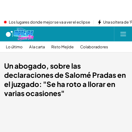
Los lugares donde mejor se va a ver el eclipse
Una soltera de '
Lo último
A la carta
Risto Mejide
Colaboradores
Un abogado, sobre las
declaraciones de Salomé Pradas en
el juzgado: "Se ha roto a llorar en
varias ocasiones"