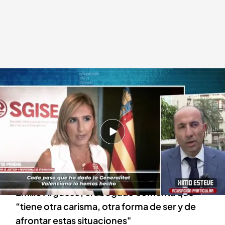
El abogado explica la defensa de Salomé Pradas
Lara Guerra
11 ABR 2025 - 18:56h.
Ximo Esteve, abogado afectado por la DANA
ha calificado de "curioso" que Emilio supiese la
ley "al dedillo"
Emilio Argüeso, el abogado comenta que
“tiene otra carisma, otra forma de ser y de
afrontar estas situaciones"