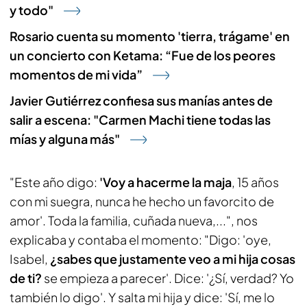
y todo"
Rosario cuenta su momento 'tierra, trágame' en
un concierto con Ketama: “Fue de los peores
momentos de mi vida”
Javier Gutiérrez confiesa sus manías antes de
salir a escena: "Carmen Machi tiene todas las
mías y alguna más"
"Este año digo:
'Voy a hacerme la maja
, 15 años
con mi suegra, nunca he hecho un favorcito de
amor'. Toda la familia, cuñada nueva,...", nos
explicaba y contaba el momento: "Digo: 'oye,
Isabel,
¿sabes que justamente veo a mi hija cosas
de ti?
se empieza a parecer'. Dice: '¿Sí, verdad? Yo
también lo digo'. Y salta mi hija y dice: 'Sí, me lo