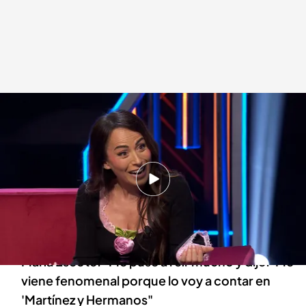
María Escoté, en 'Martínez y Hermanos'.
Martínez y Hermanos
13 FEB 2025 - 01:05h.
La diseñadora cuenta el momento 'tierra,
trágame' que vivió con su suegra hace apenas
unos días
María Escoté: "Me puse a reír mucho y dije: 'Me
viene fenomenal porque lo voy a contar en
'Martínez y Hermanos"