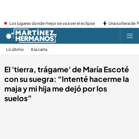
Los lugares donde mejor se va a ver el eclipse
Una soltera de '
Lo último
A la carta
El 'tierra, trágame' de María Escoté
con su suegra: “Intenté hacerme la
maja y mi hija me dejó por los
suelos”