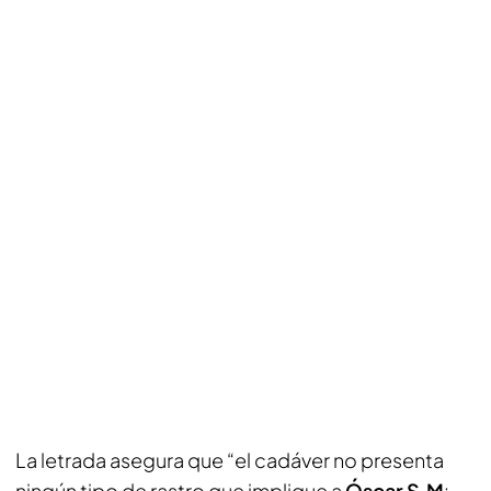
La letrada asegura que “el cadáver no presenta
ningún tipo de rastro que implique a
Óscar S.M
: