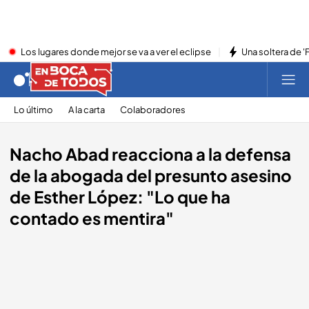
Los lugares donde mejor se va a ver el eclipse
Una soltera de '
Lo último
A la carta
Colaboradores
Nacho Abad reacciona a la defensa
de la abogada del presunto asesino
de Esther López: "Lo que ha
contado es mentira"