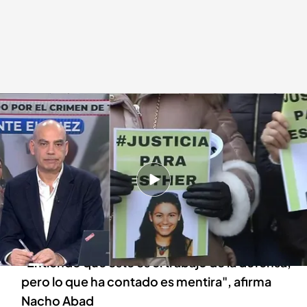
Nacho Abad
En boca de todos
20 DIC 2024 - 14:13h.
Nacho Abad, de la defensa del presunto
asesino de Esther López: "No es una
interpretación exacta justa y neutral"
"Entiendo que este es el trabajo de la defensa,
pero lo que ha contado es mentira", afirma
Nacho Abad