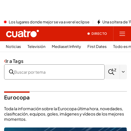
Los lugares donde mejor se va a ver el eclipse
Una soltera de '
DIRECTO
Noticias
Televisión
Mediaset Infinity
First Dates
Todo es m
Ir a Tags
Eurocopa
Toda la información sobre la Eurocopa última hora, novedades,
clasificación, equipos, goles, imágenes y vídeos de los mejores
momentos.