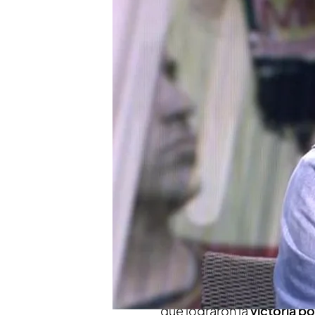
Manu Carreño descubre
Rajoy con Mediaset
El expresidente del Go
para comentar partidos
La selección española de
Italia: "Hacía tiempo qu
Compartir
Manu Carreño
, periodista
todos'
para comentar como
Eurocopa.
Concretamente, 
España y Albania,
como un 
que lograron la
victoria po