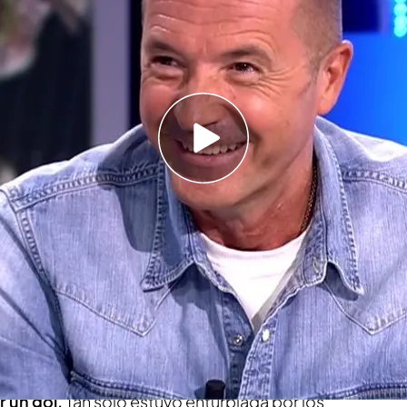
 un dato que no conocíamos que relaciona a
bierno estuvo cerca de colaborar con Mediaset
 de fútbol, según Carreño
 fútbol nos hace soñar tras la victoria ante
e no veía jugar tan bien"
 deportivo, visitaba el plató de
'En boca de
 otros días los partidos de España en la
Carreño se refería al partido del lunes 24 entre
buen encuentro de la Selección Española en el
r un gol.
Tan solo estuvo enturbiada por los