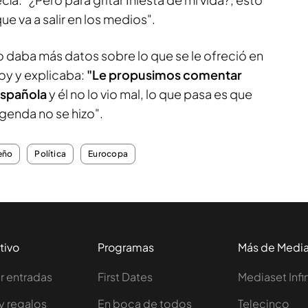
que va a salir en los medios".
ño daba más datos sobre lo que se le ofreció en
oy y explicaba:
"Le propusimos comentar
Española
y él no lo vio mal, lo que pasa es que
genda no se hizo".
eño
Política
Eurocopa
tivo
Programas
Más de Medi
 entradas
First Dates
Mediaset Infi
y regalos
En boca de todos
Telecinco