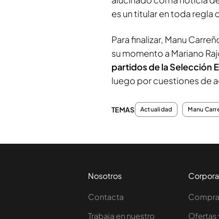
es un titular en toda regla 
Para finalizar, Manu Carre
su momento a Mariano Raj
partidos de la Selección 
luego por cuestiones de a
TEMAS
Actualidad
Manu Carr
Nosotros
Corpora
Contacta
Comprar
Trabaja en nuestro
Ofertas 