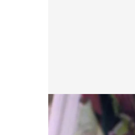
Manu Carreño, presentador
.
cuatro.com
En boca de todos
25 JUN 2024 - 13:17h.