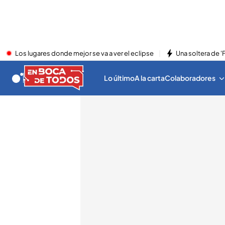
Los lugares donde mejor se va a ver el eclipse
Una soltera de '
Lo último
A la carta
Colaboradores