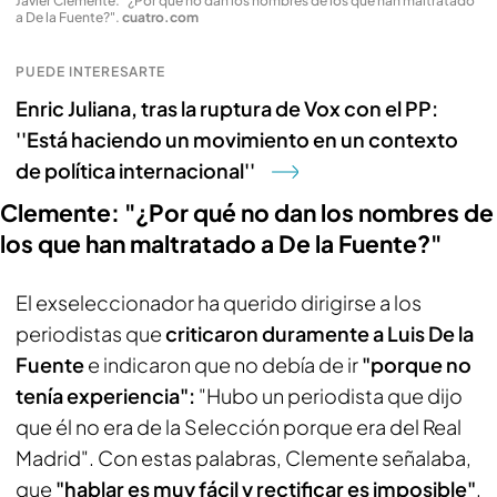
Javier Clemente: "¿Por qué no dan los nombres de los que han maltratado
a De la Fuente?"
.
cuatro.com
PUEDE INTERESARTE
Enric Juliana, tras la ruptura de Vox con el PP:
''Está haciendo un movimiento en un contexto
de política internacional''
Clemente: "¿Por qué no dan los nombres de
los que han maltratado a De la Fuente?"
El exseleccionador ha querido dirigirse a los
periodistas que
criticaron duramente a Luis De la
Fuente
e indicaron que no debía de ir
"porque no
tenía experiencia":
"Hubo un periodista que dijo
que él no era de la Selección porque era del Real
Madrid". Con estas palabras, Clemente señalaba,
que
"hablar es muy fácil y rectificar es imposible"
,