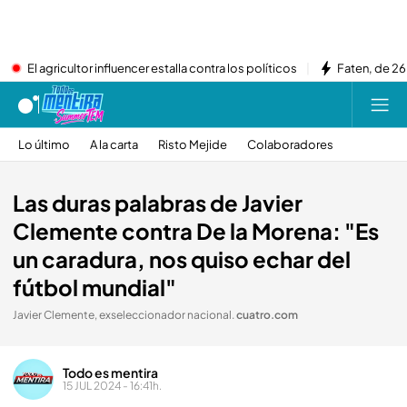
El agricultor influencer estalla contra los políticos
Faten, de 26
Lo último
A la carta
Risto Mejide
Colaboradores
Las duras palabras de Javier
Clemente contra De la Morena: "Es
un caradura, nos quiso echar del
fútbol mundial"
Javier Clemente, exseleccionador nacional
.
cuatro.com
Todo es mentira
15 JUL 2024 - 16:41h.