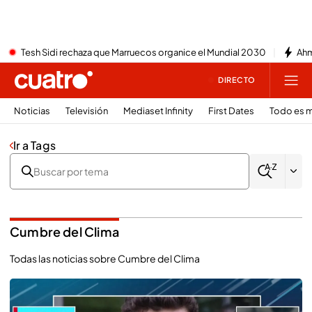
Tesh Sidi rechaza que Marruecos organice el Mundial 2030
Ahm
DIRECTO
Noticias
Televisión
Mediaset Infinity
First Dates
Todo es m
Ir a Tags
Cumbre del Clima
Todas las noticias sobre Cumbre del Clima