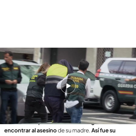
Así le comunicaron entre emoción y lágrimas a Adrián, hijo de Elisa
Abruñedo, que habían encontrado al autor del asesinato de su madre
Tras la detención de Roger Serafín Rodríguez, los
agentes fueron en busca de Adrián para que se
enterara por ellos y no por los medios de
comunicación de tal noticia. El hijo de Elisa
Abruñedo, quien se encontraba trabajando,
fue
notificado en persona de que "después de
tantos años" por fin habían conseguido
encontrar al asesino
de su madre.
Así fue su