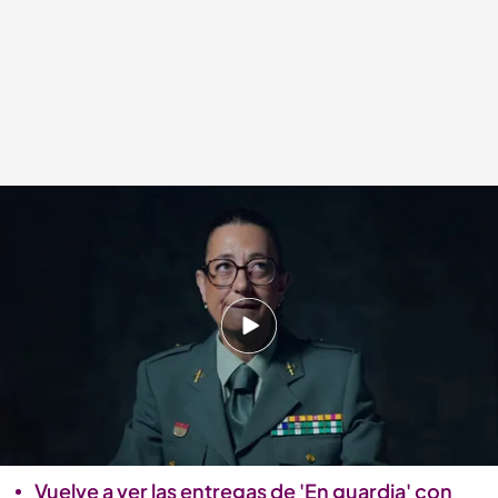
Begoña Rodríguez hace un inciso para coger aire
.
'En guardia'
Alba de la Orden
Madrid, 16 JUN 2026 - 00:40h.
Además, 'En guardia' recuerda quién era Elisa
Abruñedo, el resultado de su autopsia y las
calamidades que acompañaron a su familia
tras su muerte
Vuelve a ver las entregas de 'En guardia' con