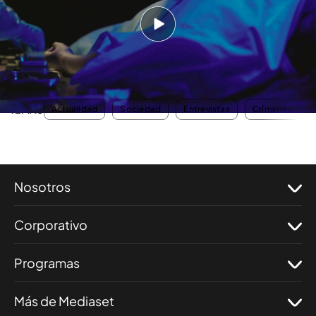
quien recuerda en esta entrega de 'En guardia'
cómo encontraron el cuerpo de Elisa Abruñedo
cuando Delfín Feal dio el aviso y
cuál fue el
resultado de la autopsia
.
TEMAS
Actualidad
Sociedad
Entrevistas
Crímenes
Nosotros
Corporativo
Programas
Más de Mediaset