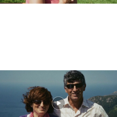
Las calamidades que persiguieron a la familia de Elisa Abruñedo tras su
asesinato: "Suceden unos hechos que les abaten"
Un año después de su asesinato, la familia acudió
a un homenaje al que tampoco faltó la agente
Begoña Rodríguez:
"No éramos capaces de
encontrar al asesino y para mi era muy