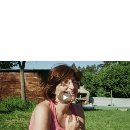
Los agentes y vecinos de Lavandeira recuerdan cómo era Elisa Abruñedo:
"Es la mejor madre"
Si quieres saber más en profundidad
cómo era la
víctima
del caso, los
agentes
,
vecinos
de
Lavandeira e
hijos
recuerdan quién era Elisa
Abruñedo en esta entrega de 'En guardia'.
Las calamidades que persiguieron a la
familia de Elisa Abruñedo