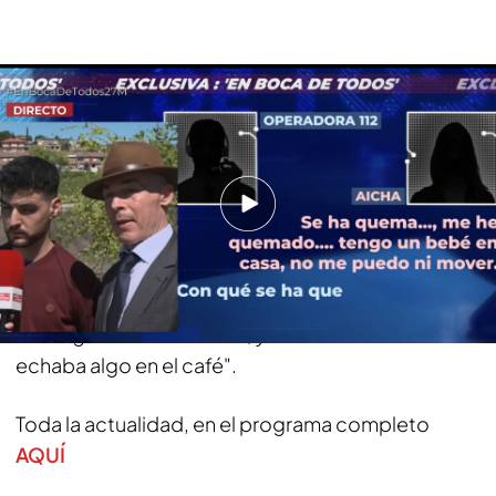
Hamza, hermano de Aisha: "En noviembre su marido intentó envenenarla y
ella lo grabó con su móvil"
El programa ha podido hablar con Hamza y Miguel
Ángel, el hermano y el abogado de Aisha, quienes
explican que no es la primera vez que el marido
intenta acabar con la vida de Aisha: "Estando
ingresada, también mandó asesinar a su mujer en
el hospital. Y en noviembre intentó envenenarla,
ella lo grabó con su móvil, y se veía cómo él le
echaba algo en el café".
Toda la actualidad, en el programa completo
AQUÍ