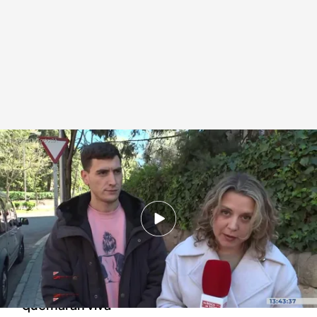
Suli, hermano de Aisha, en directo con Tatiana Márquez para 'En boca de
todos'
.
cuatro.com
En boca de todos
01 ABR 2026 - 14:35h.
La familia de Aisha tiene pruebas de que
Ibrahim intentó envenenarla unos meses antes
de contratar a dos sicarios para que la
quemaran viva