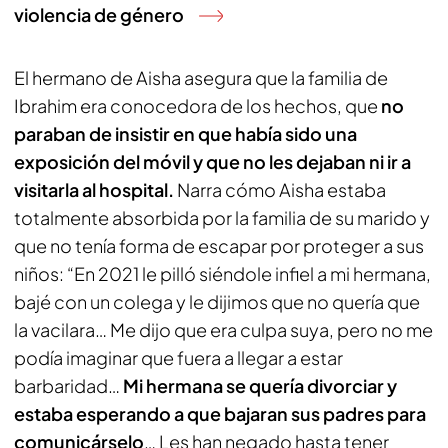
violencia de género
El hermano de Aisha asegura que la familia de
Ibrahim era conocedora de los hechos, que
no
paraban de insistir en que había sido una
exposición del móvil y que no les dejaban ni ir a
visitarla al hospital.
Narra cómo Aisha estaba
totalmente absorbida por la familia de su marido y
que no tenía forma de escapar por proteger a sus
niños: “En 2021 le pilló siéndole infiel a mi hermana,
bajé con un colega y le dijimos que no quería que
la vacilara… Me dijo que era culpa suya, pero no me
podía imaginar que fuera a llegar a estar
barbaridad…
Mi hermana se quería divorciar y
estaba esperando a que bajaran sus padres para
comunicárselo
… Les han negado hasta tener