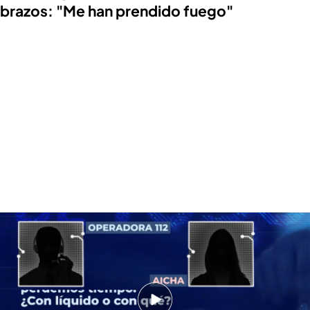
brazos: "Me han prendido fuego"
Exclusiva | La llamada de Aisha al 112 tras ser rociada con un líquido
inflamable con su bebé en brazos: "Me ha prendido fuego encima de mí"
'En boca de todos' ha tenido acceso en exclusiva
a la llamada de angustia de esta mujer para
salvarse ella y salvar a su bebé. En la