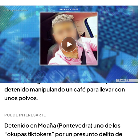
Detienen al marido de la mujer a la que intentaron quemar viva con su bebé
en brazos en Sevilla la nueva (Madrid)
Suli, sobre Ibrahim: “En 2021 le pille siendo
infiel”
Suli, uno de los hermanos de Aisha, es un testigo
clave en la investigación porque
la joven le contó
que Ibrahim le había sido infiel en Marruecos
y
que, al descubrirlo, había intentado envenenarla.
Incluso,
le llegó a enviar un vídeo en el que se ve al
detenido manipulando un café para llevar con
unos polvos
.
PUEDE INTERESARTE
Detenido en Moaña (Pontevedra) uno de los
“okupas tiktokers” por un presunto delito de