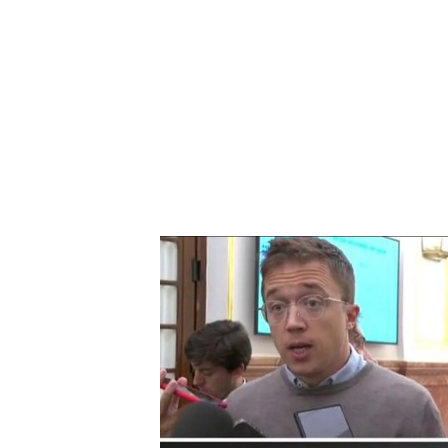
El abogado de Elisa Mouliaá habla en ‘TEM’ tras el p
oral”
‘Todo es Mentira’ conectó 
que mantiene en vilo al pa
abogado de la actriz Elisa
entrevista
tras el procesa
sexual.