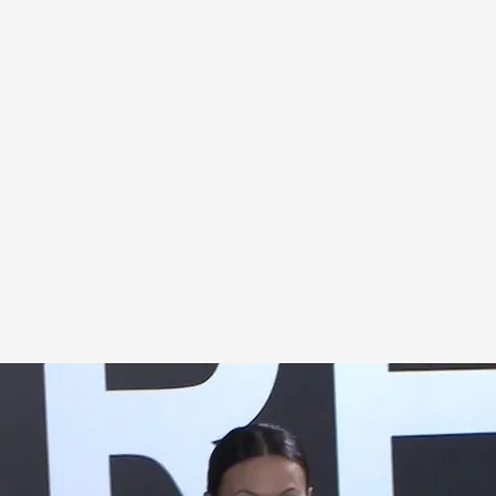
o en 'En boca de todos'
.
cuatro.com