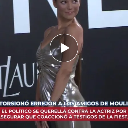
la contra Elisa Mouliaá por acusarle de
s de la fiesta
enores con autismo en una escuela de Blanes
 y se sentaban en nuestra cabeza para
 actriz
Elisa Mouliaá
por
calumnias con
ación de la joven en la que asegura que el
ía
coaccionado a los testigos de la fiesta
en la
edió sexualmente.