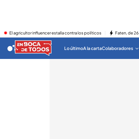
El agricultor influencer estalla contra los políticos
Faten, de 26
Lo último
A la carta
Colaboradores