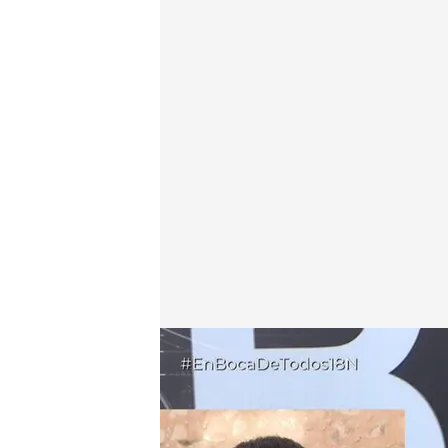
Alfredo Arrien, abogado de Elisa Mouliaá en direct
En boca de todos
18 NOV 2025 - 14:05h.