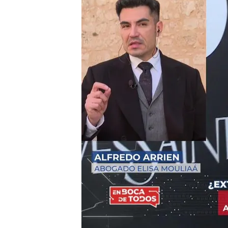
Iñigo Errejón se querrel
extorsionar a los testigo
Denuncian maltrato a m
(Girona): “Nos pegaban
tranquilizarnos”
Compartir
Iñigo Errejón
denuncia a la
publicidad
tras una public
exportavoz de Sumar
hab
que supuestamente la agr