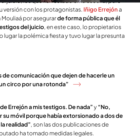
el juicio, los que han estado en la escena, pero
u versión con los protagonistas.
Iñigo Errejón
a
sa Mouliaá por asegurar
de forma pública que él
estigos del juicio
, en este caso, lo propietarios
o lugar la polémica fiesta y tuvo lugar la presunta
s de comunicación que dejen de hacerle un
 un circo por una rotonda”
n de Errejón a mis testigos. De nada”
y
“No,
r su móvil porque había extorsionado a dos de
 la realidad”
, son las dos publicaciones de
diputado ha tomado medidas legales.