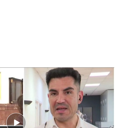
rocesamiento de Íñigo Errejón: “Hay pruebas sólidas para llegar a juicio
con uno de los protagonistas jurídicos del caso
norama político y mediático:
Alfredo Arrién,
 Mouliaá
, quien ha concedido su primera
miento de Íñigo Errejón
por presunta agresión