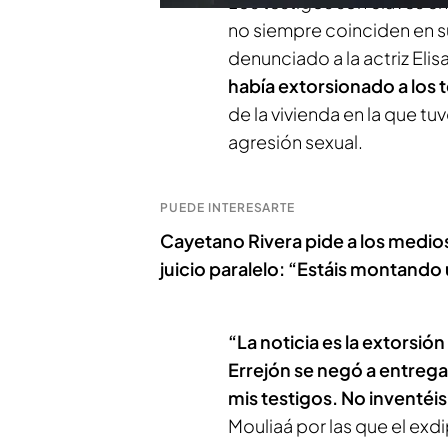
Los testigos son claves en 
no siempre coinciden en s
denunciado a la actriz Eli
había extorsionado a los t
de la vivienda en la que tuv
agresión sexual.
PUEDE INTERESARTE
Cayetano Rivera pide a los medio
juicio paralelo: “Estáis montando
“La noticia es la extorsió
Errejón se negó a entrega
mis testigos. No inventéis
Mouliaá por las que el ex