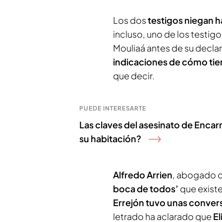
Los dos
testigos niegan 
incluso, uno de los testi
Mouliaá antes de su decla
indicaciones de cómo tie
que decir.
PUEDE INTERESARTE
Las claves del asesinato de Encarn
su habitación?
Alfredo Arrien
, abogado d
boca de todos’
que existe
Errejón tuvo unas conver
letrado ha aclarado que
El