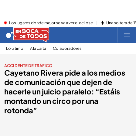
Los lugares donde mejor se va a ver el eclipse
Una soltera de '
Lo último
A la carta
Colaboradores
ACCIDENTE DE TRÁFICO
Cayetano Rivera pide a los medios
de comunicación que dejen de
hacerle un juicio paralelo: “Estáis
montando un circo por una
rotonda”