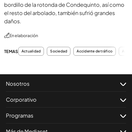
bordillo de la rotonda de Condequinto, así como
el resto del arbolado, también sufrió grandes
daños.
En elaboración
TEMAS
Actualidad
Sociedad
Accidente de tráfico
Accid
Nosotros
Corporativo
Programas
Más de Mediaset