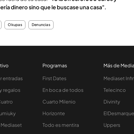
ería dinero sino que le buscase una casa".
Okupas
Denuncias
tivo
Programas
Más de Medi
 entradas
First Dates
Mediaset Infi
y regalos
En boca de todos
Telecinco
Cuatro
Cuarto Milenio
Divinity
Iumiuky
Horizonte
ElDesmarqu
 Mediaset
Todo es mentira
Uppers