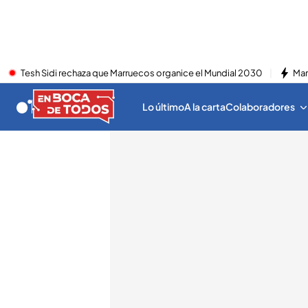
Tesh Sidi rechaza que Marruecos organice el Mundial 2030
Mar
Lo último
A la carta
Colaboradores