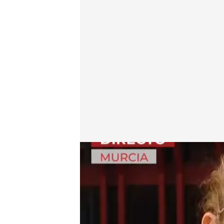
Ana, víctima de okupación
.
cuatro.com
En boca de todos
30 OCT 2025 - 12:18h.
Le okupan la casa hace s