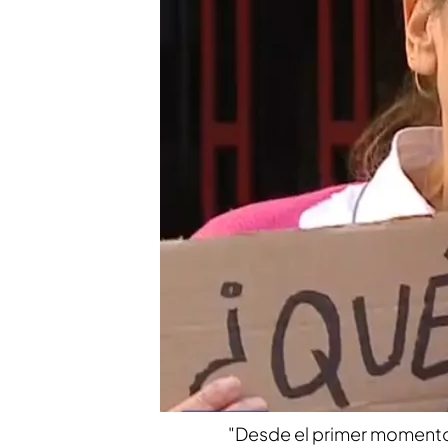
vulnerable a tan solo 12
Fermín, con un 78% de 
casa: "La jueza ha dete
Compartir
Ana está desesperada y no
Hace
seis años
puso en alq
adelante y su inquilina, t
Desde ese momento, Ana se
a tan solo
12 horas
de llev
vulnerable a esta okupa
y 
"Desde el primer momento 