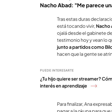
Nacho Abad: "Me parece un
Tras estas duras declaraci
está tocando vivir,
Nacho 
ojalá desde el gabinete d
testimonio hoy y vean lo 
junto a partidos como B
hacen que la gente se atri
PUEDE INTERESARTE
¿Tu hijo quiere ser streamer? Cóm
interés en aprendizaje
Para finalizar, Ana expres
pagar a la okupa para que 