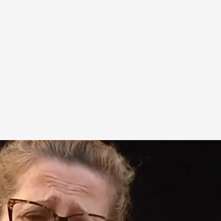
eis años y el juez declara a su inquiokupa