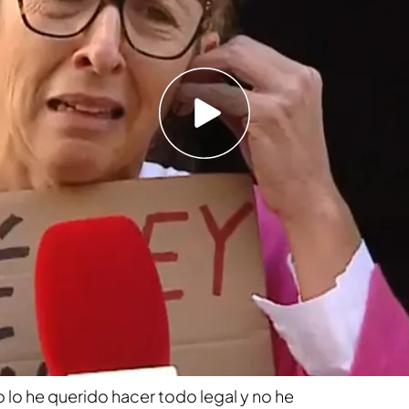
 horas de proceder al desahucio de la vivienda
discapacidad, denuncia que le han okupado su
rminado que son vulnerables"
 aguanta más la situación que está sufriendo.
uiler una vivienda que tenía para poder salir
ras pagar los primeros dos meses,
dejó de pagar.
 puso en manos de la justicia y hace unos días,
arse a cabo el desahucio,
el juez declaró
canceló el procedimiento.
lo he querido hacer todo legal y no he