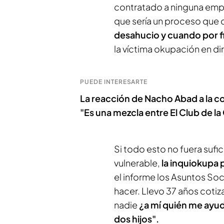
contratado a ninguna emp
que sería un proceso que 
desahucio y cuando por fin 
la víctima okupación en d
PUEDE INTERESARTE
La reacción de Nacho Abad a la 
"Es una mezcla entre El Club de la
Si todo esto no fuera sufi
vulnerable,
la inquiokupa p
el informe los Asuntos Soc
hacer. Llevo 37 años coti
nadie
¿a mí quién me ayud
dos hijos".