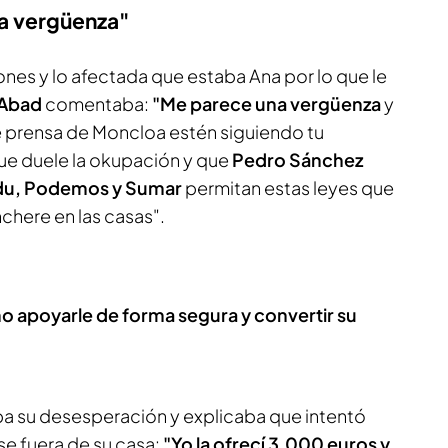
a vergüenza"
ones y lo afectada que estaba Ana por lo que le
Abad
comentaba:
"Me parece una vergüenza
y
e prensa de Moncloa estén siguiendo tu
que duele la okupación y que
Pedro Sánchez
ildu, Podemos y Sumar
permitan estas leyes que
nchere en las casas".
o apoyarle de forma segura y convertir su
aba su desesperación y explicaba que intentó
se fuera de su casa:
"Yo la ofrecí 3.000 euros y