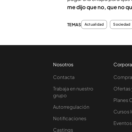
me dijo que no, que no qu
TEMAS
Actualidad
Sociedad
Nosotros
Corpora
Contacta
Comprar
Trabaja en nuestro
Ofertas 
grupo
Planes 
Autorregulación
Cursos 
Notificaciones
Eventos
Castings