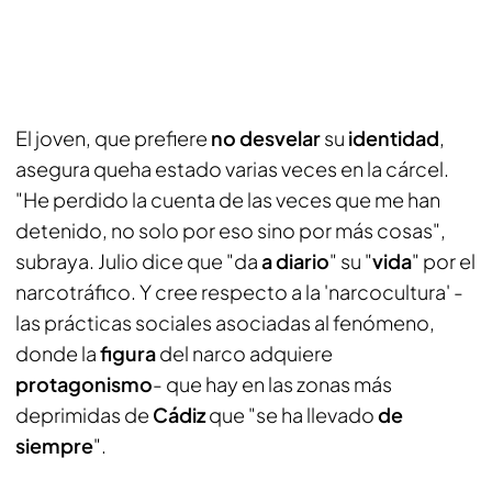
El joven, que prefiere
no desvelar
su
identidad
,
asegura queha estado varias veces en la cárcel.
"He perdido la cuenta de las veces que me han
detenido, no solo por eso sino por más cosas",
subraya. Julio dice que "da
a diario
" su "
vida
" por el
narcotráfico. Y cree respecto a la 'narcocultura' -
las prácticas sociales asociadas al fenómeno,
donde la
figura
del narco adquiere
protagonismo
- que hay en las zonas más
deprimidas de
Cádiz
que "se ha llevado
de
siempre
".