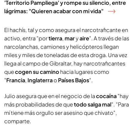
'Territorio Pampliega' y rompe su silencio, entre
lágrimas: "Quieren acabar con mi vida"
El hachís, tal y como asegura el narcotraficante en
activo, entra "por
tierra
,
mar
y
aire
". A través de las
narcolanchas, camiones y helicópteros llegan
miles y miles de toneladas de esta droga. Una vez
llega al campo de Gibraltar, hay narcotraficantes
que
cogen su camino
hacia lugares como
"
Francia
,
Inglaterra
o
Países Bajos
".
Julio asegura que en el negocio de la
cocaína
"hay
más probabilidades de que
todo salga mal
". "Para
mí tiene más orgullo ser asesino que chivato",
comparte.