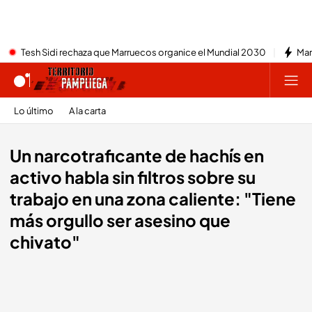
Tesh Sidi rechaza que Marruecos organice el Mundial 2030
Mar
Lo último
A la carta
Un narcotraficante de hachís en
activo habla sin filtros sobre su
trabajo en una zona caliente: "Tiene
más orgullo ser asesino que
chivato"