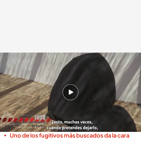
La entrevista a un narcotraficante de hachín en activo, en 'Territorio
Pampliega'
Miguel Salazar
Madrid, 29 SEP 2025 - 23:40h.
Julio asegura que empezó en el narcotráfico
"por necesidad": "En un mes se pueden ganar
unos 100.000 euros"
Uno de los fugitivos más buscados da la cara