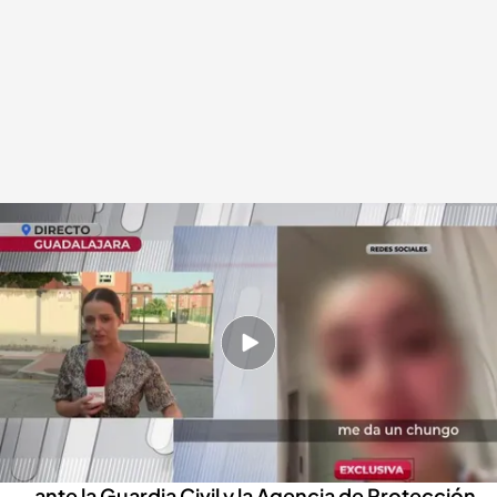
Una compañera de la trabajadora de una residencia que humilló y grabó a
una anciana
.
La trabajadora de una residencia que humilló y grabó a una
anciana también se habría burlado de una compañera con discapacidad
En boca de todos
05 AGO 2025 - 11:51h.
La auxiliar de enfermería fue contratada como
refuerzo de verano y ya ha sido despedida por
la residencia, que también la ha denunciado
ante la Guardia Civil y la Agencia de Protección