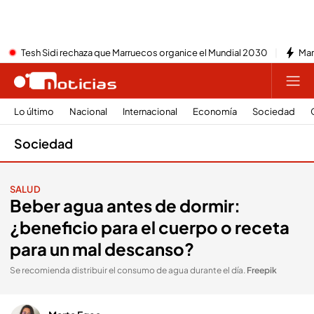
Tesh Sidi rechaza que Marruecos organice el Mundial 2030
Mar
Lo último
Nacional
Internacional
Economía
Sociedad
Sociedad
SALUD
Beber agua antes de dormir:
¿beneficio para el cuerpo o receta
para un mal descanso?
Se recomienda distribuir el consumo de agua durante el día
.
Freepik