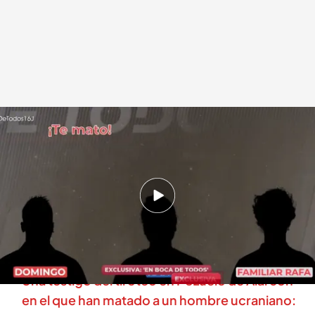
Las amenazas de muerte entre clanes
.
cuatro.com
En boca de todos
16 JUN 2025 - 12:38h.
El programa accede en exclusiva a los audios
antes del tiroteo en Elche: la amenaza de
muerte es directa
Una testigo del tiroteo en Pozuelo de Alarcón
en el que han matado a un hombre ucraniano: