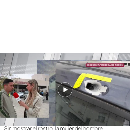
Pepe y su familia fueron tiroteados cuando iban a cobrar una deuda: “Se
meta donde se meta, sabe que vamos a dar con él”
PUEDE INTERESARTE
'En boca de todos' sorprende a Fede Arias a tan
solo unas horas de darse el 'sí, quiero': "¿Pero
qué hacéis aquí?"
Hablamos con Rafaela, pareja de la víctima
Sin mostrar el rostro, la mujer del hombre