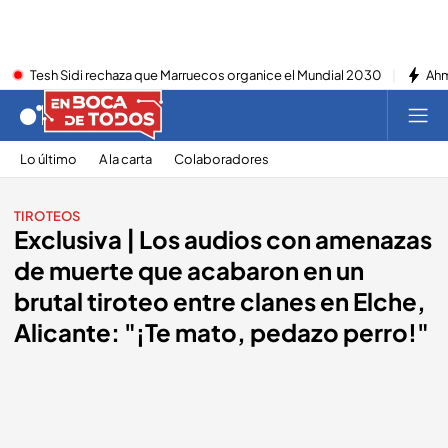
Tesh Sidi rechaza que Marruecos organice el Mundial 2030
Ahm
Lo último
A la carta
Colaboradores
TIROTEOS
Exclusiva | Los audios con amenazas
de muerte que acabaron en un
brutal tiroteo entre clanes en Elche,
Alicante: "¡Te mato, pedazo perro!"