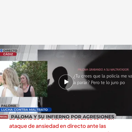
Los audios grabados a la expareja de Paloma
.
cuatro.com
Miguel Barroso
29 MAY 2025 - 13:18h.
Paloma y su infierno por las agresiones: el juez
decreta que su hija se vea con el padre en un
punto de encuentro
La dueña de una casa destrozada sufre un
ataque de ansiedad en directo ante las