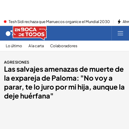
Tesh Sidi rechaza que Marruecos organice el Mundial 2030
Ahm
Lo último
A la carta
Colaboradores
AGRESIONES
Las salvajes amenazas de muerte de
la expareja de Paloma: "No voy a
parar, te lo juro por mi hija, aunque la
deje huérfana"