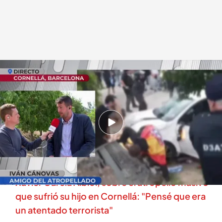
Iván Cánovas, testigo y amigo de un herido en el atropello de Cornellà
En boca de todos
19 MAY 2025 - 11:52h.
Dos heridos continúan ingresados en el
hospital en estado crítico: “El viernes se temió
seriamente por su vida”
Xavier García Albiol, sobre el atropello masivo
que sufrió su hijo en Cornellá: "Pensé que era
un atentado terrorista"