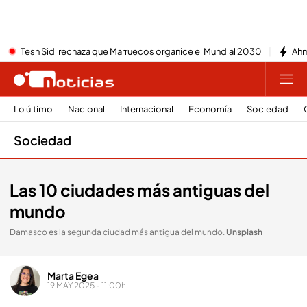
Tesh Sidi rechaza que Marruecos organice el Mundial 2030
Ahm
Lo último
Nacional
Internacional
Economía
Sociedad
Sociedad
Las 10 ciudades más antiguas del
mundo
Damasco es la segunda ciudad más antigua del mundo
.
Unsplash
Marta Egea
19 MAY 2025 - 11:00h.