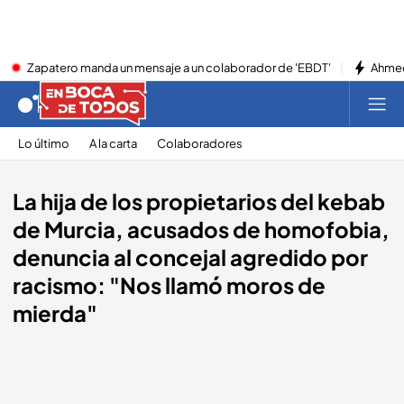
Zapatero manda un mensaje a un colaborador de 'EBDT'
Ahmed
Lo último
A la carta
Colaboradores
La hija de los propietarios del kebab
de Murcia, acusados de homofobia,
denuncia al concejal agredido por
racismo: "Nos llamó moros de
mierda"