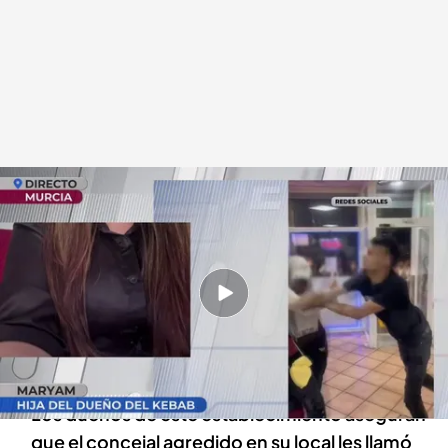
Maryam, hija de los dueños del kebab
.
cuatro.com
Miguel Barroso
30 ABR 2025 - 12:33h.
El kebab donde se produjo una presunta brutal
paliza a un concejal acusa al político de racista y
de recibir amenazas
Los dueños de este establecimiento aseguran
que el concejal agredido en su local les llamó