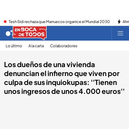
Tesh Sidi rechaza que Marruecos organice el Mundial 2030
Ahm
Lo último
A la carta
Colaboradores
Los dueños de una vivienda
denuncian el infierno que viven por
culpa de sus inquiokupas: ''Tienen
unos ingresos de unos 4.000 euros''