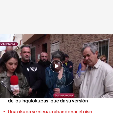
El programa se traslada hasta Valencia y habla en directo con María José y
Salvador, los dueños de la casa
Déborah De la Calle
30 ABR 2025 - 12:26h.
Los dueños de la vivienda cuentan en directo la
terrible situación que están atravesando
El programa consigue llamar en directo a uno
de los inquiokupas, que da su versión
Una okupa se niega a abandonar el piso