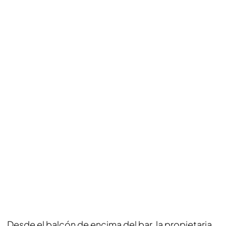
Desde el balcón de encima del bar, la propietaria