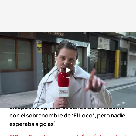
Imágenes desde la puerta del bar de Zaragoza
En boca de todos
21 ABR 2025 - 12:09h.
Los vecinos denuncian el miedo y la situación
de peligro que se vive en las inmediaciones del
bar llamado ‘El Imperio’ en Zaragoza
El supuesto agresor es conocido en el barrio
con el sobrenombre de ‘El Loco’, pero nadie
esperaba algo así