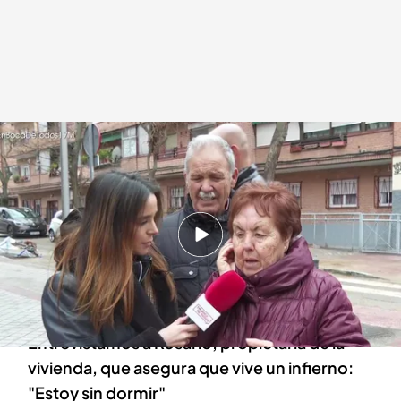
Rosario, propietaria de la vivienda okupada
.
cuatro.com
En boca de todos
17 MAR 2025 - 14:23h.
Los vecinos de Carabanchel, en Madrid,
aterrorizados por una okupa violenta que
apuñaló a su pareja en 2023
Entrevistamos a Rosario, propietaria de la
vivienda, que asegura que vive un infierno:
"Estoy sin dormir"