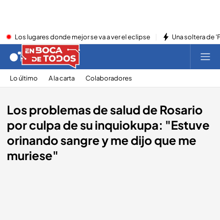
Los lugares donde mejor se va a ver el eclipse
Una soltera de '
Lo último
A la carta
Colaboradores
Los problemas de salud de Rosario
por culpa de su inquiokupa: "Estuve
orinando sangre y me dijo que me
muriese"