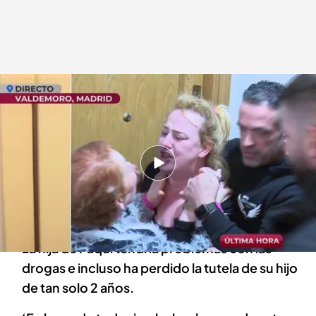
Paqui, propietaria del piso okupado por su hija
En boca de todos
15 ENE 2024 - 13:15h.
Paqui no puede más aguantar con los insultos y
las amenazas de su hija y ha contratado una
empresa de desokupación para echar a su hija
La hija de Paqui tendría problemas con las
drogas e incluso ha perdido la tutela de su hijo
de tan solo 2 años.