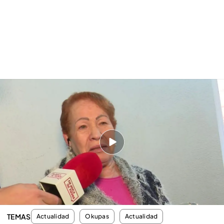
‘En boca de todos’ vive en directo el desalojo de la hija de Paqui: “Te vas a
morir, ahí tendremos felicidad”
Finalmente, la empresa de desokupación y la
policía, pedía a Paqui el favor de
hablar con su hija
a ver si así entraba en razón y abandonaba el
domicilio. Lejos de esto, la hija abría la puerta y
comenzaba a gritar
a su madre y a
amenazarla
con quitarse la vida
si la echaba de la casa.
TEMAS
Actualidad
Okupas
Actualidad