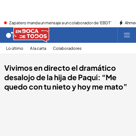
Zapatero manda un mensaje a un colaborador de 'EBDT'
Ahmed
Lo último
A la carta
Colaboradores
Vivimos en directo el dramático
desalojo de la hija de Paqui: “Me
quedo con tu nieto y hoy me mato”