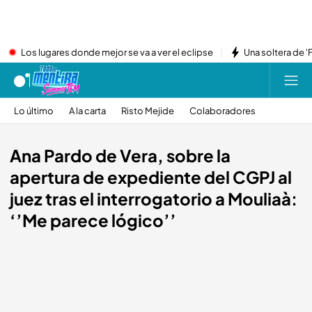
Los lugares donde mejor se va a ver el eclipse
Una soltera de '
Lo último
A la carta
Risto Mejide
Colaboradores
Ana Pardo de Vera, sobre la
apertura de expediente del CGPJ al
juez tras el interrogatorio a Mouliaà:
‘’Me parece lógico’’