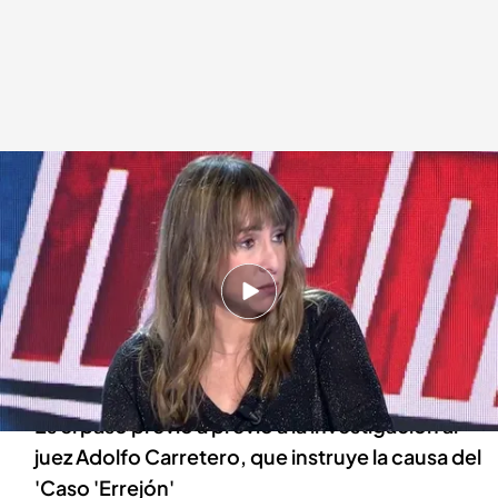
Ana Pardo de Vera
Todo es mentira
22 ENE 2025 - 18:27h.
El Poder Judicial ha emitido una nota
informativa en la que confirma la apertura de
diligencias
Es el paso previo a previo a la investigación al
juez Adolfo Carretero, que instruye la causa del
'Caso 'Errejón'