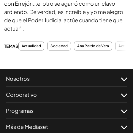
con Errejón...el otro se agarró como un clavo
ardiendo. De verdad, es increíble y yo me alegro
de que el Poder Judicial actúe cuando tiene que
actuar''.
TEMAS
Actualidad
Sociedad
Ana Pardo de Vera
Actuali
Nosotros
Corporativo
Programas
Más de Mediaset