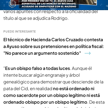
José Beltrán
, director de 'Vida Nueva', ha hecho
varios apuntes con respecto a la oficialidad del
título al que se adjudica Rodrigo.
PUEDE INTERESARTE
El técnico de Hacienda Carlos Cruzado contesta
a Ayuso sobre sus pretensiones en política fiscal:
"No parece un argumento sostenido"
"
Es un obispo falso a todas luces
. Aunque él
intente buscar algún engranaje y árbol
genealógico para demostrar que desciende de la
pata del Cid, en realidad
no está ordenado ni
como sacerdote por un obispo legítimo ni está
ordenado obispo por un obispo legítimo
. De esta