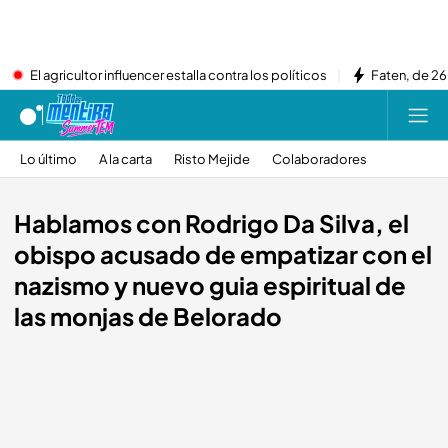
El agricultor influencer estalla contra los políticos
Faten, de 26
Lo último
A la carta
Risto Mejide
Colaboradores
Hablamos con Rodrigo Da Silva, el
obispo acusado de empatizar con el
nazismo y nuevo guia espiritual de
las monjas de Belorado