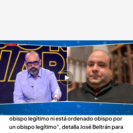
El obispo Rodrigo Da Silva, nuevo guía espiritual de las monjas de
Belorado, en 'Todo es mentira'
Todo es mentira
17 DIC 2024 - 19:13h.
Rodrigo Da Silva es el nuevo guía espiritual de
las monjas de Belorado
"No está ordenado ni como sacerdote por un
obispo legítimo ni está ordenado obispo por
un obispo legítimo", detalla José Beltrán para