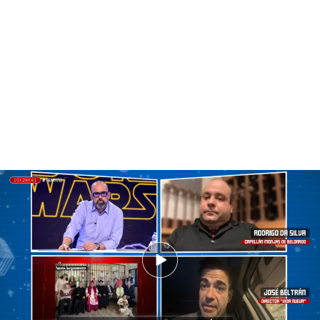
José Beltrán: "Es un obispo falso a todas luces"
Rodrigo Da Silva, como ha contado 'Todo es
mentira', se considera obispo, pese a que no haya
sido nombrado por ninguna confesión cristiana
reconocida oficialmente. Por eso, y para
contrastar con la información que ha arrojado el
nuevo guía espiritual de las monjas de Belorado,