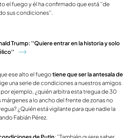
to el fuego y él ha confirmado que está ''de
ado sus condiciones''.
ald Trump: ''Quiere entrar en la historia y solo
lico''
que ese alto el fuego
tiene que ser la antesala de
xige una serie de condiciones a nuestros amigos
or ejemplo, ¿quién arbitra esta tregua de 30
s márgenes a lo ancho del frente de zonas no
tregua? ¿Quién está vigilante para que nadie la
ando Fabián Pérez.
 condiciones de Putin
: ''También quiere saber