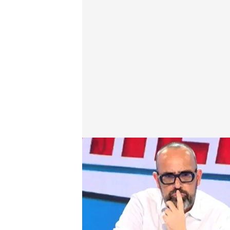
Última hora sobre el pacto entre Trump y Zelenski
Todo es mentira
13 MAR 2025 - 18:13h.
Hasta la redacción de 'T
pacto