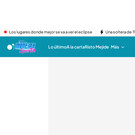
Los lugares donde mejor se va a ver el eclipse
Una soltera de '
Lo último
A la carta
Risto Mejide
Más