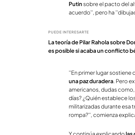
Putin
sobre el pacto del al
acuerdo'', pero ha ''dibuj
PUEDE INTERESARTE
La teoría de Pilar Rahola sobre Don
es posible si acaba un conflicto bé
''En primer lugar sostiene 
una paz duradera
. Pero e
americanos, dudas como, p
días? ¿Quién establece lo
militarizadas durante esa 
rompa?'', comienza explic
Y continúa explicando
las