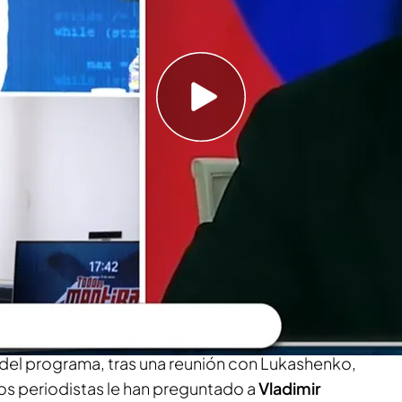
arias dudas sobre el pacto con Donald Trump
ego en Ucrania, en el tejado ruso: Moscú
gociará en su territorio
e
'Todo es mentira
', ha irrumpido en directo en el
rtante noticia de última hora sobre la guerra
obre el
pacto entre Donald Trump y Zelenski
del
 del programa, tras una reunión con Lukashenko,
los periodistas le han preguntado a
Vladimir