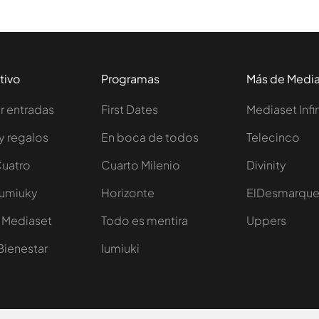
tivo
Programas
Más de Medi
 entradas
First Dates
Mediaset Infi
y regalos
En boca de todos
Telecinco
Cuatro
Cuarto Milenio
Divinity
Iumiuky
Horizonte
ElDesmarqu
 Mediaset
Todo es mentira
Uppers
Bienestar
Iumiuki