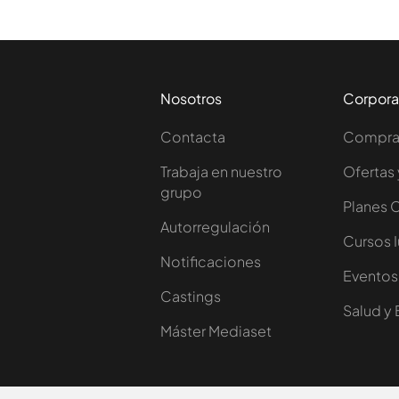
Nosotros
Corpora
Contacta
Comprar
Trabaja en nuestro
Ofertas 
grupo
Planes 
Autorregulación
Cursos 
Notificaciones
Eventos
Castings
Salud y 
Máster Mediaset