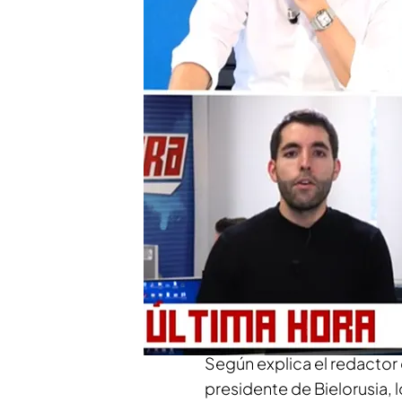
Putin quiere resolver v
La pelota del alto el fu
asegura que la paz se ne
Compartir
Fabián Pérez, reportero d
programa para dar una impo
de Ucrania, en concreto s
alto el fuego de 30 días.
Según explica el redactor
presidente de Bielorusia, 