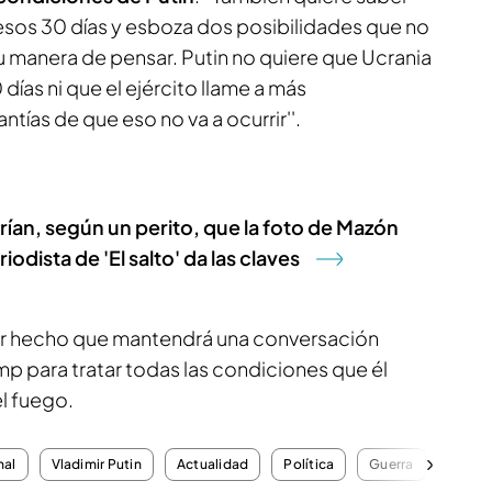
 esos 30 días y esboza dos posibilidades que no
u manera de pensar. Putin no quiere que Ucrania
días ni que el ejército llame a más
tías de que eso no va a ocurrir''.
ían, según un perito, que la foto de Mazón
iodista de 'El salto' da las claves
r hecho que mantendrá una conversación
p para tratar todas las condiciones que él
el fuego.
nal
Vladimir Putin
Actualidad
Política
Guerra
Ucrani